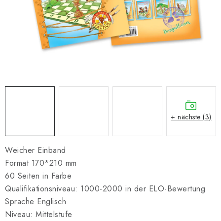
SCHACH ONLINE
SCHACH-MERCH
SCHACH GESCHENKE
GESCHÄFTSBEDINGUNGEN
KONTAKT
+ nächste (3)
Kontakt
FAQ
Über uns
Schachblog
Geschäftsbedingungen
Weicher Einband
Format 170*210 mm
60 Seiten in Farbe
Qualifikationsniveau: 1000-2000 in der ELO-Bewertung
Sprache Englisch
Niveau: Mittelstufe