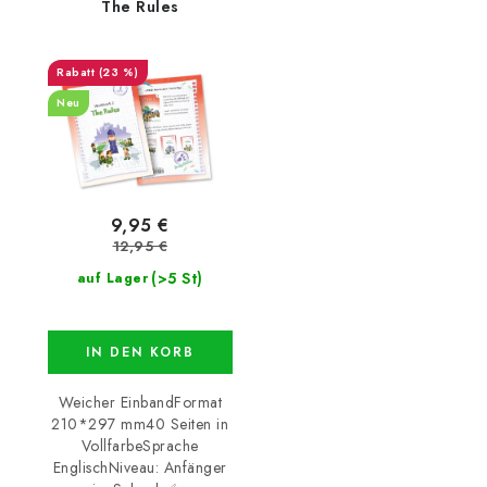
The Rules
(23 %)
Neu
9,95 €
12,95 €
(>5 St)
auf Lager
IN DEN KORB
Weicher EinbandFormat
210*297 mm40 Seiten in
VollfarbeSprache
EnglischNiveau: Anfänger