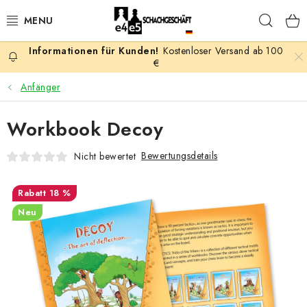
Zum
Such
Inhalt
springen
Kostenloser Versand ab 100
AKTION
€
Anfänger
SCHACHSPIELE
Workbook Decoy
SCHACHFIGUREN
Bewertungsdetails
Nicht bewertet
SCHACHBRETTER
18 %
SCHACHUHREN
Neu
SCHACHBÜCHER
SCHACH-ANTIQUITÄTENLADEN