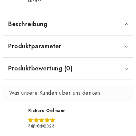
Kunden.
Beschreibung
Produktparameter
Produktbewertung (0)
Richard Oelmann
Supergut
21.06.2026