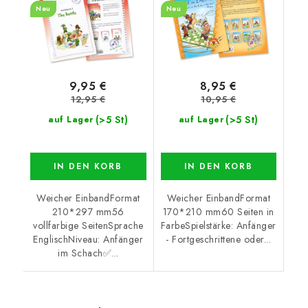
Neu
Neu
9,95 €
8,95 €
12,95 €
10,95 €
(>5 St)
(>5 St)
auf Lager
auf Lager
IN DEN KORB
IN DEN KORB
Weicher EinbandFormat
Weicher EinbandFormat
210*297 mm56
170*210 mm60 Seiten in
vollfarbige SeitenSprache
FarbeSpielstärke: Anfänger
EnglischNiveau: Anfänger
- Fortgeschrittene oder...
im Schach✅...