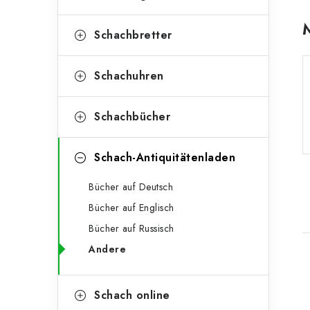
e
o
n
r
Schachbretter
l
i
Schachuhren
e
e
n
i
Schachbücher
s
Schach-Antiquitätenladen
t
e
Bücher auf Deutsch
Bücher auf Englisch
Bücher auf Russisch
Andere
i
Schach online