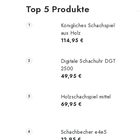
t
Top 5 Produkte
Königliches Schachspiel
aus Holz
114,95 €
t
Digitale Schachuhr DGT
2500
49,95 €
r
Holzschachspiel mittel
69,95 €
l
Schachbecher e4e5
12,95 €