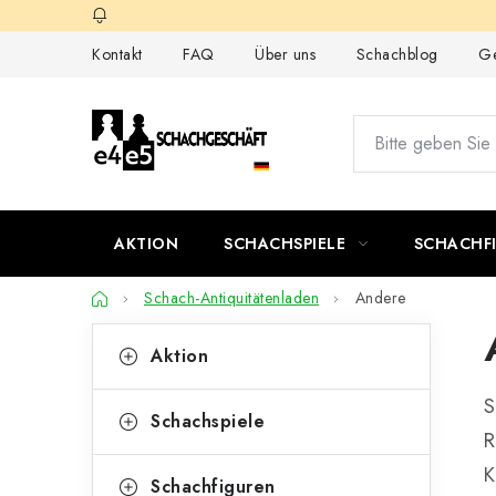
Zum
Inhalt
Kontakt
FAQ
Über uns
Schachblog
Ge
springen
AKTION
SCHACHSPIELE
SCHACHF
Startseite
Schach-Antiquitätenladen
Andere
S
K
Kategorien
Aktion
überspringen
a
e
S
t
i
Schachspiele
R
e
t
K
g
Schachfiguren