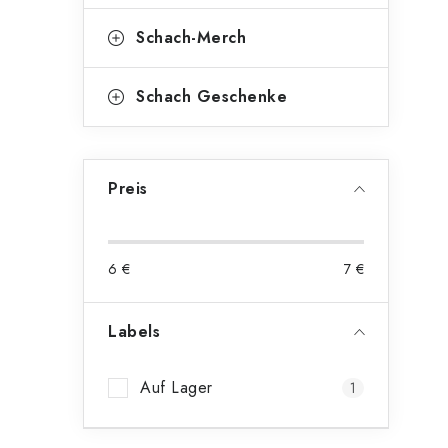
t
Schach-Merch
Schach Geschenke
Preis
6
€
7
€
Labels
Auf Lager
1