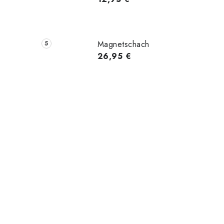
t
Magnetschach
26,95 €
r
i
t