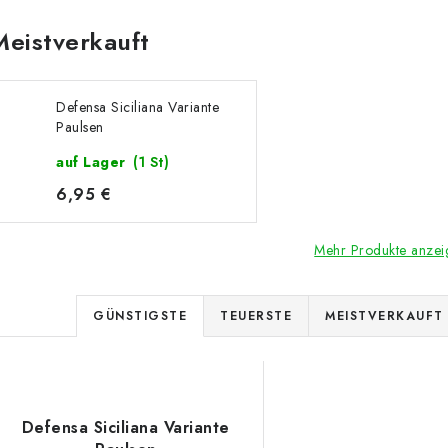
Meistverkauft
Defensa Siciliana Variante
Paulsen
auf Lager
(1 St)
6,95 €
Mehr Produkte anzei
P
GÜNSTIGSTE
TEUERSTE
MEISTVERKAUFT
r
L
o
d
Defensa Siciliana Variante