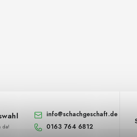
info
@
schachgeschaft.de
swahl
0163 764 6812
h da!