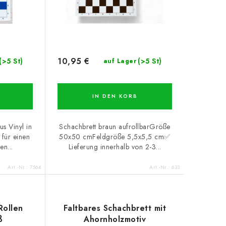
10,95 €
(>5 St)
(>5 St)
auf Lager
IN DEN KORB
s Vinyl in
Schachbrett braun aufrollbarGröße
 für einen
50x50 cmFeldgröße 5,5x5,5 cm✅
en...
Lieferung innerhalb von 2-3...
Art.-Nr.:
7564
Art.-Nr.:
633
Rollen
Faltbares Schachbrett mit
ß
Ahornholzmotiv