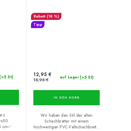
(18 %)
Tipp
12,95 €
(>5 St)
(>5 St)
auf Lager
15,95 €
IN DEN KORB
arz
Wir haben den Stil der alten
0x50
Schachbretter mit einem
,5 cm✅
hochwertigen PVC-Faltschachbrett...