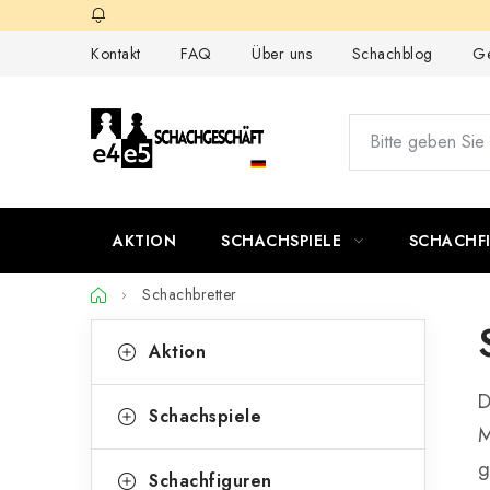
Zum
Inhalt
Kontakt
FAQ
Über uns
Schachblog
Ge
springen
AKTION
SCHACHSPIELE
SCHACHF
Startseite
Schachbretter
S
K
Kategorien
Aktion
überspringen
a
e
D
t
i
Schachspiele
M
e
t
g
g
Schachfiguren