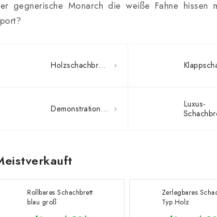
er gegnerische Monarch die weiße Fahne hissen mu
port?
Holzschachbretter
Luxus-
Demonstrationsschachbretter
Schachbr
Meistverkauft
Rollbares Schachbrett
Zerlegbares Schac
blau groß
Typ Holz