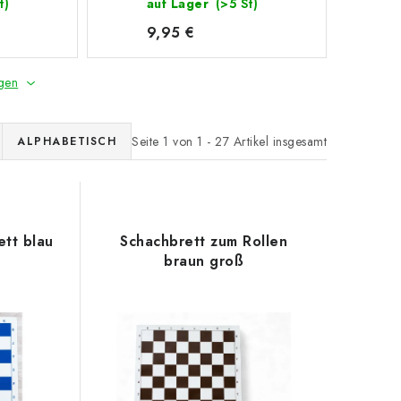
t)
auf Lager
(>5 St)
9,95 €
gen
Seite
1
von
1
-
27
Artikel insgesamt
ALPHABETISCH
ett blau
Schachbrett zum Rollen
braun groß