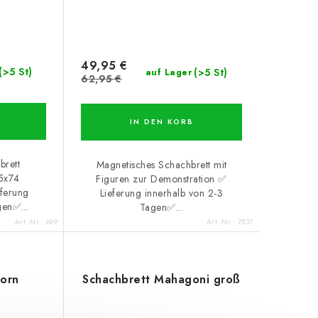
49,95 €
(>5 St)
(>5 St)
auf Lager
62,95 €
IN DEN KORB
brett
Magnetisches Schachbrett mit
65x74
Figuren zur Demonstration ✅
ferung
Lieferung innerhalb von 2-3
gen✅...
Tagen✅...
Art.-Nr.:
699
Art.-Nr.:
7537
horn
Schachbrett Mahagoni groß