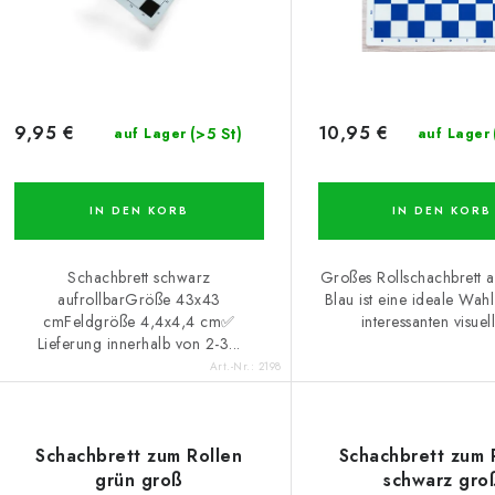
e
o
r
r
P
t
r
i
9,95 €
10,95 €
(>5 St)
auf Lager
auf Lager
o
e
d
r
IN DEN KORB
IN DEN KORB
u
u
Schachbrett schwarz
Großes Rollschachbrett au
k
n
aufrollbarGröße 43x43
Blau ist eine ideale Wahl
cmFeldgröße 4,4x4,4 cm✅
interessanten visuell
g
Lieferung innerhalb von 2-3...
e
Art.-Nr.:
2198
Schachbrett zum Rollen
Schachbrett zum 
grün groß
schwarz gro