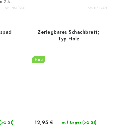
n 2-3...
Art.-Nr.:
1045
Art.-Nr.:
7278
uspad
Zerlegbares Schachbrett;
Typ Holz
Neu
12,95 €
(>5 St)
(>5 St)
auf Lager