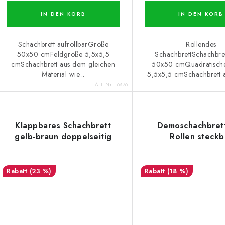
IN DEN KORB
IN DEN KORB
Schachbrett aufrollbarGröße
Rollendes
50x50 cmFeldgröße 5,5x5,5
SchachbrettSchachbre
cmSchachbrett aus dem gleichen
50x50 cmQuadratisch
Material wie...
5,5x5,5 cmSchachbrett a
Art.-Nr.:
6876
Klappbares Schachbrett
Demoschachbret
gelb-braun doppelseitig
Rollen steckb
(23 %)
(18 %)