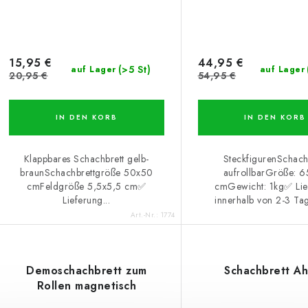
15,95 €
44,95 €
(>5 St)
auf Lager
auf Lager
20,95 €
54,95 €
IN DEN KORB
IN DEN KORB
Klappbares Schachbrett gelb-
SteckfigurenSchach
braunSchachbrettgröße 50x50
aufrollbarGröße: 
cmFeldgröße 5,5x5,5 cm✅
cmGewicht: 1kg✅ Lie
Lieferung...
innerhalb von 2-3 Ta
Art.-Nr.:
1774
Demoschachbrett zum
Schachbrett A
Rollen magnetisch