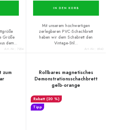
IN DEN KORB
Mit unserem hochwertigen
ttgröße
zerlegbaren PVC-Schachbrett
e Größe
haben wir dem Schabrett den
us dem...
Vintage-Stil...
Art.-Nr.:
7204
Art.-Nr.:
6943
t zum
Rollbares magnetisches
ar
Demonstrationsschachbrett
gelb-orange
(20 %)
Tipp