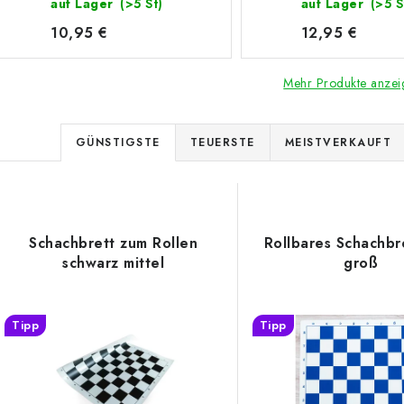
auf Lager
(>5 St)
auf Lager
(>5 S
10,95 €
12,95 €
Mehr Produkte anzei
P
GÜNSTIGSTE
TEUERSTE
MEISTVERKAUFT
r
L
o
d
Schachbrett zum Rollen
Rollbares Schachbr
s
schwarz mittel
groß
u
k
e
Tipp
Tipp
t
d
s