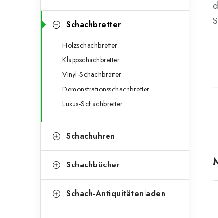
e
d
o
n
S
r
Schachbretter
l
i
Holzschachbretter
e
e
Klappschachbretter
n
i
Vinyl-Schachbretter
Demonstrationsschachbretter
s
Luxus-Schachbretter
t
e
Schachuhren
Schachbücher
Schach-Antiquitätenladen