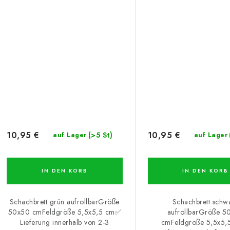
10,95 €
10,95 €
(>5 St)
auf Lager
auf Lager
IN DEN KORB
IN DEN KORB
Schachbrett grün aufrollbarGröße
Schachbrett schw
50x50 cmFeldgröße 5,5x5,5 cm✅
aufrollbarGröße 5
Lieferung innerhalb von 2-3
cmFeldgröße 5,5x5