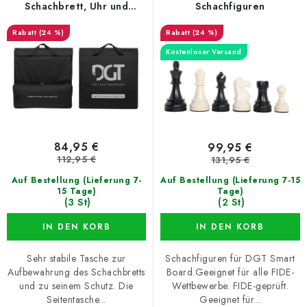
r
s
Schachbrett, Uhr und
Schachfiguren
Figuren
P
o
(24 %)
(24 %)
r
r
Kostenloser Versand
o
t
d
i
u
e
k
r
t
u
84,95 €
99,95 €
e
n
112,95 €
131,95 €
g
Auf Bestellung (Lieferung 7-
Auf Bestellung (Lieferung 7-15
15 Tage)
Tage)
(3 St)
(2 St)
IN DEN KORB
IN DEN KORB
Sehr stabile Tasche zur
Schachfiguren für DGT Smart
Aufbewahrung des Schachbretts
Board.Geeignet für alle FIDE-
und zu seinem Schutz. Die
Wettbewerbe. FIDE-geprüft.
Seitentasche...
Geeignet für...