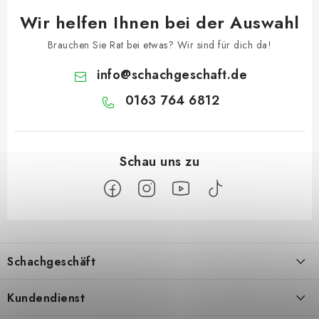
Wir helfen Ihnen bei der Auswahl
Brauchen Sie Rat bei etwas? Wir sind für dich da!
info
@
schachgeschaft.de
0163 764 6812
F
u
Schachgeschäft
ß
z
Über uns
Kundendienst
e