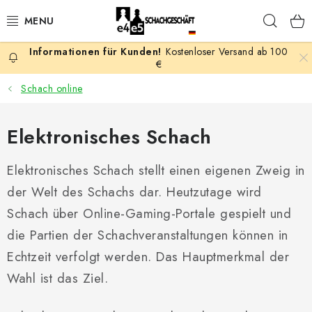
Zum
Such
Inhalt
springen
Kostenloser Versand ab 100
AKTION
€
Schach online
SCHACHSPIELE
Elektronisches Schach
SCHACHFIGUREN
Elektronisches Schach stellt einen eigenen Zweig in
SCHACHBRETTER
der Welt des Schachs dar. Heutzutage wird
SCHACHUHREN
Schach über Online-Gaming-Portale gespielt und
die Partien der Schachveranstaltungen können in
SCHACHBÜCHER
Echtzeit verfolgt werden. Das Hauptmerkmal der
Wahl ist das Ziel.
SCHACH-ANTIQUITÄTENLADEN