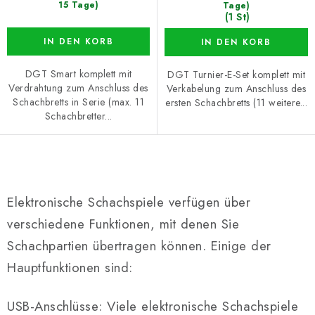
15 Tage)
Tage)
(1 St)
IN DEN KORB
IN DEN KORB
DGT Smart komplett mit
DGT Turnier-E-Set komplett mit
Verdrahtung zum Anschluss des
Verkabelung zum Anschluss des
Schachbretts in Serie (max. 11
ersten Schachbretts (11 weitere...
Schachbretter...
S
t
Elektronische Schachspiele verfügen über
e
verschiedene Funktionen, mit denen Sie
u
Schachpartien übertragen können. Einige der
e
r
Hauptfunktionen sind:
e
l
USB-Anschlüsse: Viele elektronische Schachspiele