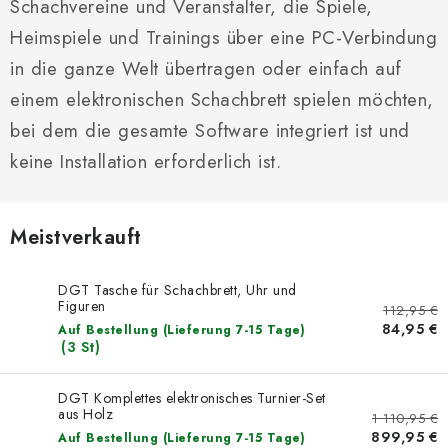
SCHACH ONLINE
Schachvereine und Veranstalter, die Spiele,
Heimspiele und Trainings über eine PC-Verbindung
SCHACH-MERCH
in die ganze Welt übertragen oder einfach auf
einem elektronischen Schachbrett spielen möchten,
SCHACH GESCHENKE
bei dem die gesamte Software integriert ist und
GESCHÄFTSBEDINGUNGEN
keine Installation erforderlich ist.
KONTAKT
Meistverkauft
Kontakt
FAQ
Über uns
Schachblog
DGT Tasche für Schachbrett, Uhr und
Geschäftsbedingungen
Figuren
112,95 €
84,95 €
Auf Bestellung (Lieferung 7-15 Tage)
(3 St)
DGT Komplettes elektronisches Turnier-Set
aus Holz
1 110,95 €
899,95 €
Auf Bestellung (Lieferung 7-15 Tage)