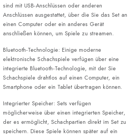
e
sind mit USB-Anschlüssen oder anderen
m
Anschlüssen ausgestattet, über die Sie das Set an
e
einen Computer oder ein anderes Gerät
n
anschließen können, um Spiele zu streamen.
t
e
d
Bluetooth-Technologie: Einige moderne
e
elektronische Schachspiele verfügen über eine
r
integrierte Bluetooth-Technologie, mit der Sie
L
Schachspiele drahtlos auf einen Computer, ein
i
Smartphone oder ein Tablet übertragen können.
s
t
Integrierter Speicher: Sets verfügen
e
möglicherweise über einen integrierten Speicher,
der es ermöglicht, Schachpartien direkt im Set zu
speichern. Diese Spiele können später auf ein