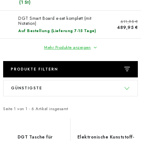
(1 St)
DGT Smart Board e-set komplett (mit
611,95 €
Notation)
489,95 €
Auf Bestellung (Lieferung 7-15 Tage)
Mehr Produkte anzeigen
PRODUKTE FILTERN
L
P
GÜNSTIGSTE
i
r
s
o
t
d
Seite
1
von
1
-
6
Artikel insgesamt
e
u
d
k
e
t
DGT Tasche für
Elektronische Kunststoff-