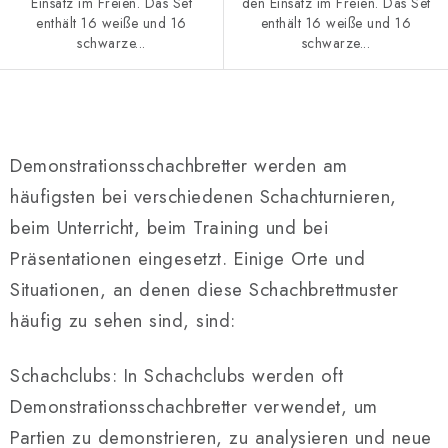
Einsatz im Freien. Das Set
den Einsatz im Freien. Das Set
enthält 16 weiße und 16
enthält 16 weiße und 16
schwarze...
schwarze...
S
t
Demonstrationsschachbretter werden am
e
häufigsten bei verschiedenen Schachturnieren,
u
beim Unterricht, beim Training und bei
e
r
Präsentationen eingesetzt. Einige Orte und
e
Situationen, an denen diese Schachbrettmuster
l
häufig zu sehen sind, sind:
e
m
Schachclubs: In Schachclubs werden oft
e
Demonstrationsschachbretter verwendet, um
n
Partien zu demonstrieren, zu analysieren und neue
t