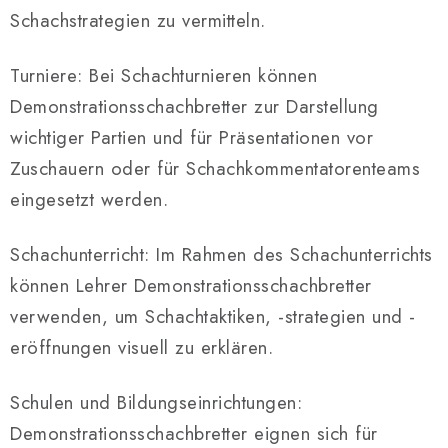
e
Schachstrategien zu vermitteln.
d
e
Turniere: Bei Schachturnieren können
r
Demonstrationsschachbretter zur Darstellung
L
wichtiger Partien und für Präsentationen vor
i
Zuschauern oder für Schachkommentatorenteams
s
t
eingesetzt werden.
e
Schachunterricht: Im Rahmen des Schachunterrichts
können Lehrer Demonstrationsschachbretter
verwenden, um Schachtaktiken, -strategien und -
eröffnungen visuell zu erklären.
Schulen und Bildungseinrichtungen:
Demonstrationsschachbretter eignen sich für