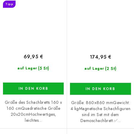
Tipp
69,95 €
174,95 €
(5 St)
(2 St)
auf Lager
auf Lager
IN DEN KORB
IN DEN KORB
Größe des Schachbretts 160 x
Größe: 860×860 mmGewicht:
160 cmQuadratische Größe
4 kgMagnetische Schachfiguren
20x20cmHochwertiges,
sind im Set mit dem
leichtes...
Demoschachbrett.✅...