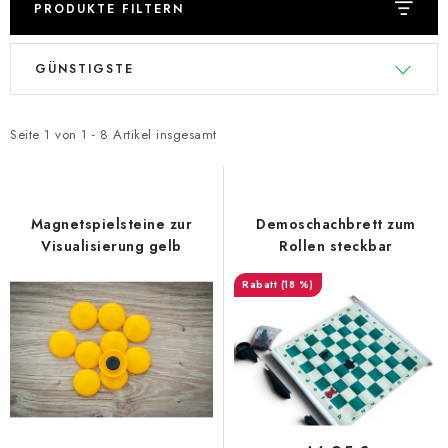
PRODUKTE FILTERN
L
P
GÜNSTIGSTE
i
r
s
o
t
d
Seite
1
von
1
-
8
Artikel insgesamt
e
u
d
k
e
t
Magnetspielsteine zur
Demoschachbrett zum
r
s
Visualisierung gelb
Rollen steckbar
P
o
(18 %)
r
r
o
t
d
i
u
e
k
r
t
u