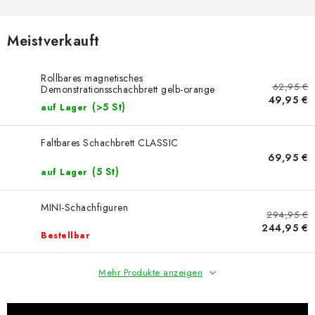
SCHACH ONLINE
SCHACH-MERCH
Meistverkauft
SCHACH GESCHENKE
Rollbares magnetisches
62,95 €
Demonstrationsschachbrett gelb-orange
49,95 €
(>5 St)
auf Lager
GESCHÄFTSBEDINGUNGEN
Faltbares Schachbrett CLASSIC
KONTAKT
69,95 €
(5 St)
auf Lager
Kontakt
FAQ
Über uns
Schachblog
MINI-Schachfiguren
Geschäftsbedingungen
294,95 €
244,95 €
Bestellbar
Mehr Produkte anzeigen