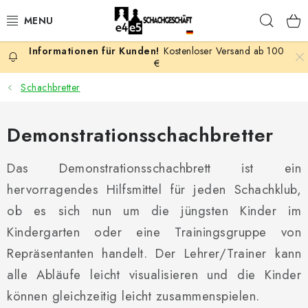
Zum
Such
Inhalt
springen
Kostenloser Versand ab 100
AKTION
€
Schachbretter
SCHACHSPIELE
Demonstrationsschachbretter
SCHACHFIGUREN
Das Demonstrationsschachbrett ist ein
SCHACHBRETTER
hervorragendes Hilfsmittel für jeden Schachklub,
SCHACHUHREN
ob es sich nun um die jüngsten Kinder im
Kindergarten oder eine Trainingsgruppe von
SCHACHBÜCHER
Repräsentanten handelt. Der Lehrer/Trainer kann
alle Abläufe leicht visualisieren und die Kinder
SCHACH-ANTIQUITÄTENLADEN
können gleichzeitig leicht zusammenspielen.