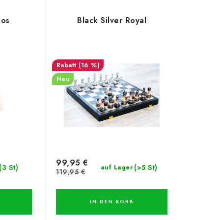
ios
Black Silver Royal
(16 %)
Neu
99,95 €
(3 St)
(>5 St)
auf Lager
119,95 €
IN DEN KORB