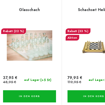
o
d
Glasschach
Schachset Hel
s
u
k
e
(22 %)
(33 %)
t
Aktion
d
s
e
o
r
r
P
t
r
37,95 €
79,95 €
i
(>5 St)
auf Lager
auf Lager
48,95 €
119,95 €
o
e
d
r
IN DEN KORB
IN DEN KORB