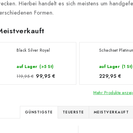
ecken. Hierbei handelt es sich meistens um handgefer
erschiedenen Formen.
Meistverkauft
Black Silver Royal
Schachset Platinu
auf Lager
(>5 St)
auf Lager
(1 St)
99,95 €
229,95 €
119,95 €
Mehr Produkte anzei
P
GÜNSTIGSTE
TEUERSTE
MEISTVERKAUFT
r
L