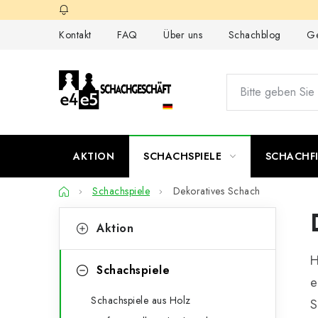
Zum
Inhalt
Kontakt
FAQ
Über uns
Schachblog
Ge
springen
AKTION
SCHACHSPIELE
SCHACHF
Startseite
Schachspiele
Dekoratives Schach
S
K
Kategorien
Aktion
überspringen
a
e
H
t
i
Schachspiele
e
e
t
Schachspiele aus Holz
S
g