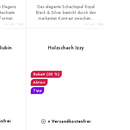
e Eleganz
Das elegante Schachspiel Royal
hachsets
Black & Silver besticht durch den
Format...
markanten Kontrast zwischen...
Art.-Nr.:
7690
Art.-Nr.:
7828
Rubin
Holzschach Izzy
(50 %)
Aktion
Tipp
nfrei
+ Versandkostenfrei