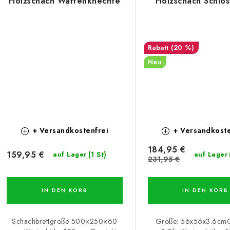
Holzschach Waffenknechte
Holzschach Schlos
(20 %)
Neu
+ Versandkostenfrei
+ Versandkoste
184,95 €
159,95 €
(1 St)
auf Lager
auf Lager
231,95 €
IN DEN KORB
IN DEN KORB
Schachbrettgröße 500×250×60
Größe: 56x56x3.6cmG