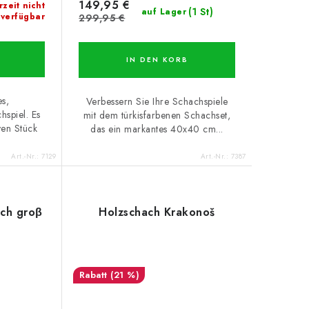
149,95 €
rzeit nicht
(1 St)
auf Lager
verfügbar
299,95 €
IN DEN KORB
s,
Verbessern Sie Ihre Schachspiele
hspiel. Es
mit dem türkisfarbenen Schachset,
ven Stück
das ein markantes 40x40 cm...
Art.-Nr.:
7129
Art.-Nr.:
7387
ach groβ
Holzschach Krakonoš
(21 %)