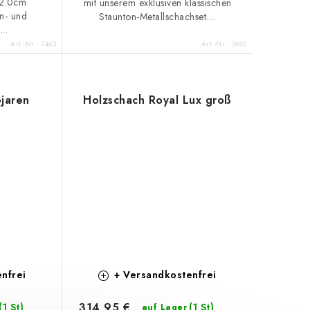
12.0cm
mit unserem exklusiven klassischen
n- und
Staunton-Metallschachset....
..
Art.-Nr.:
7463
Art.-Nr.:
7692
jaren
Holzschach Royal Lux groß
nfrei
+ Versandkostenfrei
314,95 €
(1 St)
(1 St)
auf Lager