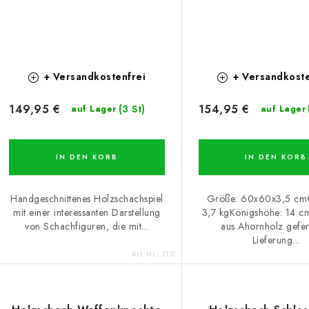
+ Versandkostenfrei
+ Versandkoste
149,95 €
154,95 €
(3 St)
auf Lager
auf Lager
IN DEN KORB
IN DEN KORB
Handgeschnittenes Holzschachspiel
Größe: 60x60x3,5 cm
mit einer interessanten Darstellung
3,7 kgKönigshöhe: 14 cm
von Schachfiguren, die mit...
aus Ahornholz gefer
Lieferung...
Art.-Nr.:
7131