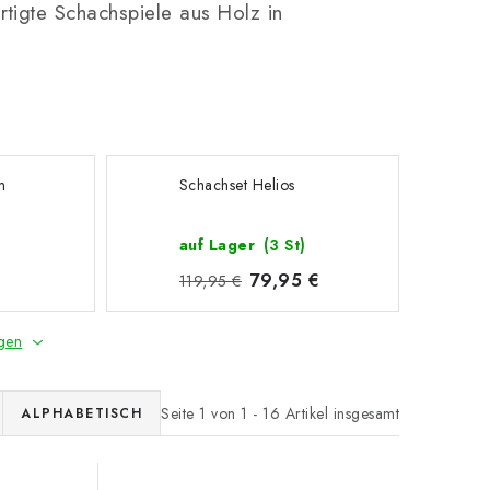
tigte Schachspiele aus Holz in
m
Schachset Helios
auf Lager
(3 St)
79,95 €
119,95 €
gen
Seite
1
von
1
-
16
Artikel insgesamt
ALPHABETISCH