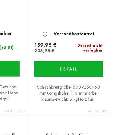
nfrei
+ Versandkostenfrei
159,95 €
Derzeit nicht
(>5 St)
203,95 €
verfügbar
DETAIL
Gewicht:
Schachbrettgröße: 500×250×60
Mit Liebe
mmKönigshöhe: 110 mmFarbe:
tigt✅
braunGewicht: 3 kgHolz für...
Art.-Nr.:
2673
Art.-Nr.:
1494