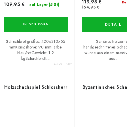
119,95 €
De
109,95 €
(5 St)
auf Lager
164,95 €
DETAIL
IN DEN KORB
Schachbrettgrößes: 420×210×55
Schönes hölzerne
mmKönigshöhe: 90 mmFarbe:
handgeschnittenes Schac
blau/rotGewicht: 1,2
wurde aus einem massi
kgSchachbrett:...
aus...
Art.-Nr.:
1495
Holzschachspiel Schlossherr
Byzantinisches Sch