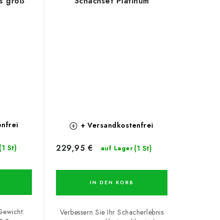
s groß
Schachset Platinum
nfrei
+ Versandkostenfrei
229,95 €
(1 St)
(1 St)
auf Lager
IN DEN KORB
ewicht:
Verbessern Sie Ihr Schacherlebnis