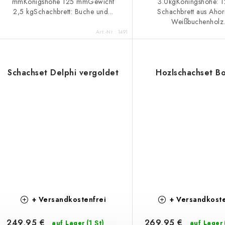
mmKönigshöhe 125 mmGewicht
3.0kgKöningshöhe: 
2,5 kgSchachbrett: Buche und...
Schachbrett aus Ahor
Weißbuchenholz..
Art.-Nr.:
1491
Schachset Delphi vergoldet
Hozlschachset Bo
+ Versandkostenfrei
+ Versandkoste
249,95 €
269,95 €
(1 St)
auf Lager
auf Lager