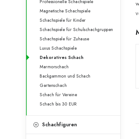
e
Professionelle Schachspiele
w
o
Magnetische Schachspiele
n
v
r
Schachspiele für Kinder
l
i
Schachspiele für Schulschachgruppen
e
e
Schachspiele für Zuhause
n
i
Luxus Schachspiele
Dekoratives Schach
s
Marmorschach
t
Backgammon und Schach
e
Gartenschach
Schach für Vereine
Schach bis 30 EUR
Schachfiguren