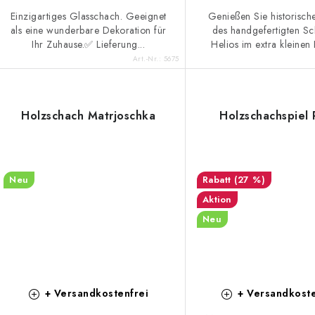
u
u
Einzigartiges Glasschach. Geeignet
Genießen Sie historisch
k
n
als eine wunderbare Dekoration für
des handgefertigten Sc
Ihr Zuhause.✅ Lieferung...
Helios im extra kleinen 
g
Art.-Nr.:
5675
e
Holzschach Matrjoschka
Holzschachspiel 
Neu
(27 %)
Aktion
Neu
+ Versandkostenfrei
+ Versandkoste