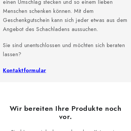
SCHACH ONLINE
einen Umschlag stecken und so einem lieben
Menschen schenken können. Mit dem
SCHACH-MERCH
Geschenkgutschein kann sich jeder etwas aus dem
Angebot des Schachladens aussuchen.
SCHACH GESCHENKE
Sie sind unentschlossen und möchten sich beraten
GESCHÄFTSBEDINGUNGEN
lassen?
KONTAKT
Kontaktformular
Kontakt
FAQ
Über uns
Schachblog
Geschäftsbedingungen
Wir bereiten Ihre Produkte noch
vor.