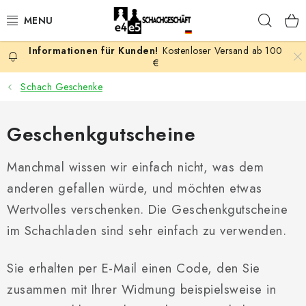
Zum
Such
Inhalt
springen
Kostenloser Versand ab 100
AKTION
€
Schach Geschenke
SCHACHSPIELE
Geschenkgutscheine
SCHACHFIGUREN
Manchmal wissen wir einfach nicht, was dem
SCHACHBRETTER
anderen gefallen würde, und möchten etwas
SCHACHUHREN
Wertvolles verschenken. Die Geschenkgutscheine
im Schachladen sind sehr einfach zu verwenden.
SCHACHBÜCHER
Sie erhalten per E-Mail einen Code, den Sie
SCHACH-ANTIQUITÄTENLADEN
zusammen mit Ihrer Widmung beispielsweise in