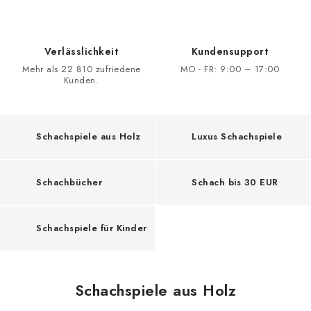
SCHACH ONLINE
SCHACH-MERCH
Verlässlichkeit
Kundensupport
Mehr als 22 810 zufriedene
MO - FR: 9:00 – 17:00
SCHACH GESCHENKE
Kunden.
GESCHÄFTSBEDINGUNGEN
Schachspiele aus Holz
Luxus Schachspiele
KONTAKT
Schachbücher
Schach bis 30 EUR
Kontakt
FAQ
Über uns
Schachblog
Geschäftsbedingungen
Schachspiele für Kinder
Schachspiele aus Holz