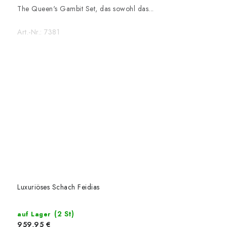
The Queen's Gambit Set, das sowohl das...
Art.-Nr.:
7381
Luxuriöses Schach Feidias
(2 St)
auf Lager
959,95 €