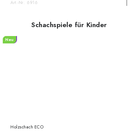
Art.-Nr.:
6916
Schachspiele für Kinder
Tipp
Neu
Neu
Neu
Neu
Holzschach ECO