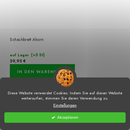
Schachbrett Ahorn
(>5 St)
auf Lager
59,95 €
IN DEN WARENKORB
Holzschachbrett aus AhornholzFeldgröße 5 cmHöhe 1,4
cmGröße 48x48 cmGewicht 1,8 kg✅ Lieferung...
Diese Website verwendet Cookies. Indem Sie auf dieser Website
weitersurfen, stimmen Sie deren Verwendung zu.
Art.-Nr.:
1097
Einstellungen
Akzeptieren