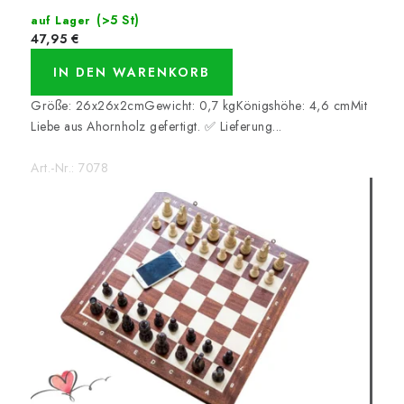
(>5 St)
auf Lager
47,95 €
IN DEN WARENKORB
Größe: 26x26x2cmGewicht: 0,7 kgKönigshöhe: 4,6 cmMit
Liebe aus Ahornholz gefertigt. ✅ Lieferung...
Art.-Nr.:
7078