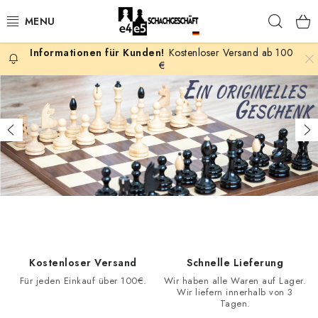
Zum
Such
Inhalt
springen
Kostenloser Versand ab 100
AKTION
€
.
SCHACHSPIELE
.
Zurück
Fo
.
SCHACHFIGUREN
SCHACHBRETTER
SCHACHUHREN
SCHACHBÜCHER
Kostenloser Versand
Schnelle Lieferung
Für jeden Einkauf über 100€.
Wir haben alle Waren auf Lager.
SCHACH-ANTIQUITÄTENLADEN
Wir liefern innerhalb von 3
Tagen.