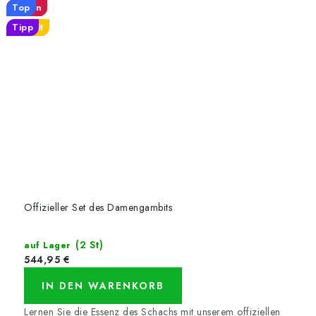
Aktion
Aktion
Aktion
Neu
Neu
Top
Tipp
Favorit
Favorit
Offizieller Set des Damengambits
(2 St)
auf Lager
544,95 €
IN DEN WARENKORB
Lernen Sie die Essenz des Schachs mit unserem offiziellen