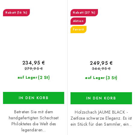
(16 %)
(27 %)
Aktion
Favorit
234,95 €
249,95 €
279,95 €
344,95 €
(2 St)
(3 St)
auf Lager
auf Lager
IN DEN KORB
IN DEN KORB
Betreten Sie mit dem
Holzschach JAUME BLACK -
handgefertigten Schachset
Zeitlose schwarze Eleganz. Es ist
Philoktetes die Welt des
ein Stück für den Sammler, ein...
legendären...