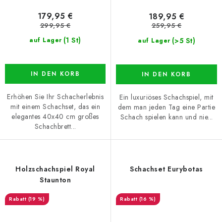
179,95 €
189,95 €
299,95 €
259,95 €
(1 St)
(>5 St)
auf Lager
auf Lager
IN DEN KORB
IN DEN KORB
Erhöhen Sie Ihr Schacherlebnis
Ein luxuriöses Schachspiel, mit
mit einem Schachset, das ein
dem man jeden Tag eine Partie
elegantes 40x40 cm großes
Schach spielen kann und nie...
Schachbrett...
Holzschachspiel Royal
Schachset Eurybotas
Staunton
(19 %)
(16 %)