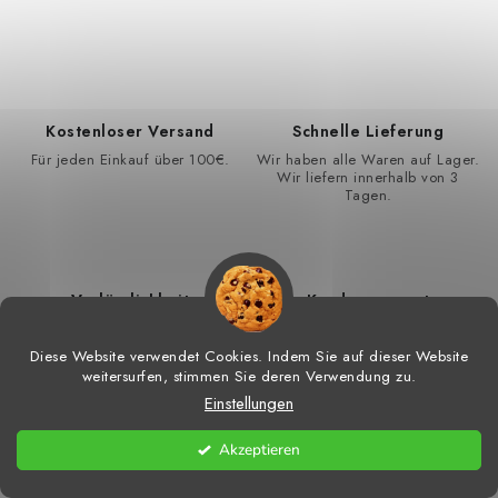
Kostenloser Versand
Schnelle Lieferung
Für jeden Einkauf über 100€.
Wir haben alle Waren auf Lager.
Wir liefern innerhalb von 3
Tagen.
Verlässlichkeit
Kundensupport
Mehr als 22 810 zufriedene
MO - FR: 9:00 – 17:00
Kunden.
Diese Website verwendet Cookies. Indem Sie auf dieser Website
weitersurfen, stimmen Sie deren Verwendung zu.
Einstellungen
Akzeptieren
Von Kunden bestätigt
4.9
29
Bewertungen.
Alle Bewertungen anzeigen