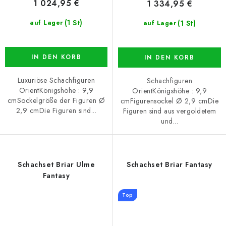
1 024,95 €
1 334,95 €
(1 St)
(1 St)
auf Lager
auf Lager
IN DEN KORB
IN DEN KORB
Luxuriöse Schachfiguren
Schachfiguren
OrientKönigshöhe : 9,9
OrientKönigshöhe : 9,9
cmSockelgröße der Figuren Ø
cmFigurensockel Ø 2,9 cmDie
2,9 cmDie Figuren sind...
Figuren sind aus vergoldetem
und...
Schachset Briar Ulme
Schachset Briar Fantasy
Fantasy
Top