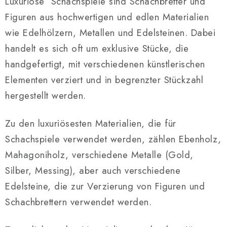
Luxuriöse Schachspiele sind Schachbretter und
e
Figuren aus hochwertigen und edlen Materialien
u
wie Edelhölzern, Metallen und Edelsteinen. Dabei
e
r
handelt es sich oft um exklusive Stücke, die
e
handgefertigt, mit verschiedenen künstlerischen
l
Elementen verziert und in begrenzter Stückzahl
e
hergestellt werden.
m
e
Zu den luxuriösesten Materialien, die für
n
Schachspiele verwendet werden, zählen Ebenholz,
t
e
Mahagoniholz, verschiedene Metalle (Gold,
d
Silber, Messing), aber auch verschiedene
e
Edelsteine, die zur Verzierung von Figuren und
r
Schachbrettern verwendet werden.
L
i