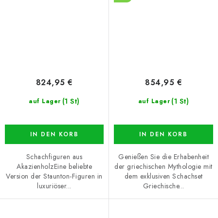
824,95 €
854,95 €
(1 St)
(1 St)
auf Lager
auf Lager
IN DEN KORB
IN DEN KORB
Schachfiguren aus
Genießen Sie die Erhabenheit
AkazienholzEine beliebte
der griechischen Mythologie mit
Version der Staunton-Figuren in
dem exklusiven Schachset
luxuriöser...
Griechische...