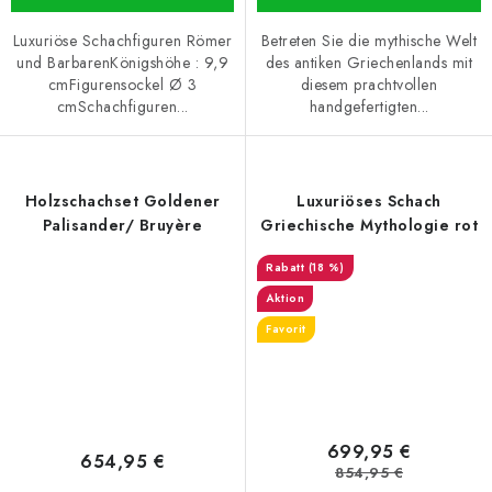
Luxuriöse Schachfiguren Römer
Betreten Sie die mythische Welt
und BarbarenKönigshöhe : 9,9
des antiken Griechenlands mit
cmFigurensockel Ø 3
diesem prachtvollen
cmSchachfiguren...
handgefertigten...
Holzschachset Goldener
Luxuriöses Schach
Palisander/ Bruyère
Griechische Mythologie rot
(18 %)
Aktion
Favorit
699,95 €
654,95 €
854,95 €