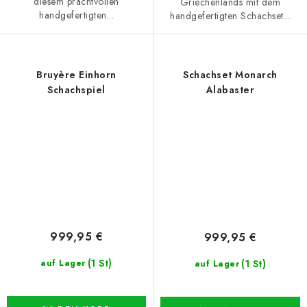
diesem prachtvollen
Griechenlands mit dem
handgefertigten...
handgefertigten Schachset...
Bruyère Einhorn
Schachset Monarch
Schachspiel
Alabaster
999,95 €
999,95 €
(1 St)
(1 St)
auf Lager
auf Lager