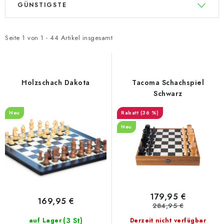
GÜNSTIGSTE
i
r
s
o
t
d
Seite
1
von
1
-
44
Artikel insgesamt
e
u
d
k
e
t
Holzschach Dakota
Tacoma Schachspiel
r
s
Schwarz
P
o
Neu
(36 %)
r
r
Neu
o
t
d
i
u
e
k
r
t
u
179,95 €
169,95 €
e
n
284,95 €
g
(3 St)
auf Lager
Derzeit nicht verfügbar