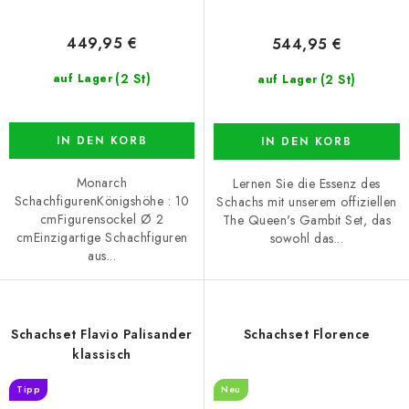
449,95 €
544,95 €
(2 St)
(2 St)
auf Lager
auf Lager
IN DEN KORB
IN DEN KORB
Monarch
Lernen Sie die Essenz des
SchachfigurenKönigshöhe : 10
Schachs mit unserem offiziellen
cmFigurensockel Ø 2
The Queen's Gambit Set, das
cmEinzigartige Schachfiguren
sowohl das...
aus...
Schachset Flavio Palisander
Schachset Florence
klassisch
Tipp
Neu