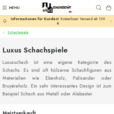
Zum
Such
Inhalt
springen
Kostenloser Versand ab 100
AKTION
€
Schachspiele
SCHACHSPIELE
Luxus Schachspiele
SCHACHFIGUREN
Luxusschach ist eine eigene Kategorie des
SCHACHBRETTER
Schachs. Es sind oft hölzerne Schachfiguren aus
SCHACHUHREN
Materialien wie Ebenholz, Palisander oder
Bruyèreholz. Ein sehr interessantes Design ist zum
SCHACHBÜCHER
Beispiel Schach aus Metall oder Alabaster.
SCHACH-ANTIQUITÄTENLADEN
Meistverkauft