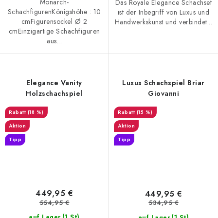
Monarch-
Das Royale Elegance Schachset
SchachfigurenKönigshöhe : 10
ist der Inbegriff von Luxus und
cmFigurensockel Ø 2
Handwerkskunst und verbindet...
cmEinzigartige Schachfiguren
aus...
Elegance Vanity
Luxus Schachspiel Briar
Holzschachspiel
Giovanni
(18 %)
(15 %)
Aktion
Aktion
Tipp
Tipp
449,95 €
449,95 €
554,95 €
534,95 €
(1 St)
(1 St)
auf Lager
auf Lager