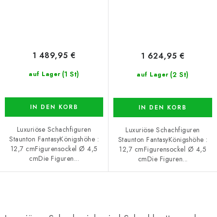
1 489,95 €
1 624,95 €
(1 St)
(2 St)
auf Lager
auf Lager
IN DEN KORB
IN DEN KORB
Luxuriöse Schachfiguren
Luxuriöse Schachfiguren
Staunton FantasyKönigshöhe :
Staunton FantasyKönigshöhe :
12,7 cmFigurensockel Ø 4,5
12,7 cmFigurensockel Ø 4,5
cmDie Figuren...
cmDie Figuren...
S
t