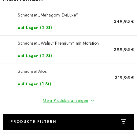
SCHACH ONLINE
Schachset „Mahagony DeLuxe“
SCHACH-MERCH
349,95 €
(2 St)
auf Lager
SCHACH GESCHENKE
Schachset „Walnut Premium“ mit Notation
GESCHÄFTSBEDINGUNGEN
299,95 €
(2 St)
auf Lager
KONTAKT
Schachset Atos
319,95 €
Kontakt
FAQ
Über uns
Schachblog
(1 St)
auf Lager
Geschäftsbedingungen
Mehr Produkte anzeigen
PRODUKTE FILTERN
L
P