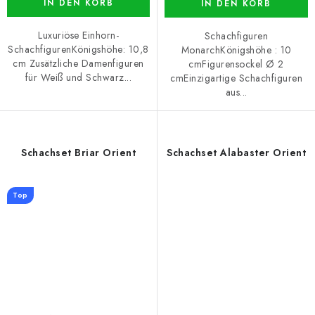
IN DEN KORB
IN DEN KORB
Luxuriöse Einhorn-
Schachfiguren
SchachfigurenKönigshöhe: 10,8
MonarchKönigshöhe : 10
cm Zusätzliche Damenfiguren
cmFigurensockel Ø 2
für Weiß und Schwarz...
cmEinzigartige Schachfiguren
aus...
Schachset Briar Orient
Schachset Alabaster Orient
Top