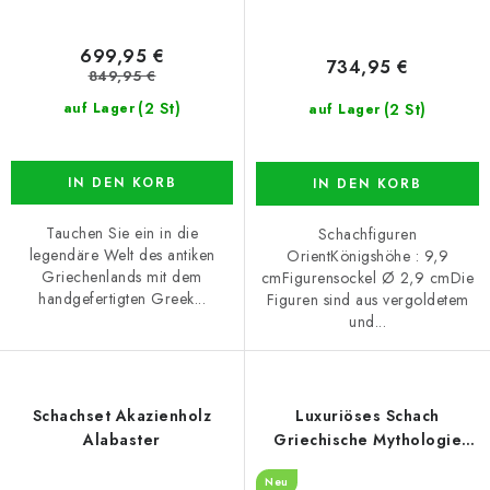
699,95 €
734,95 €
849,95 €
(2 St)
(2 St)
auf Lager
auf Lager
IN DEN KORB
IN DEN KORB
Tauchen Sie ein in die
Schachfiguren
legendäre Welt des antiken
OrientKönigshöhe : 9,9
Griechenlands mit dem
cmFigurensockel Ø 2,9 cmDie
handgefertigten Greek...
Figuren sind aus vergoldetem
und...
Schachset Akazienholz
Luxuriöses Schach
Alabaster
Griechische Mythologie
blau
Neu