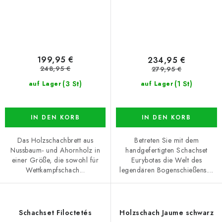
199,95 €
234,95 €
248,95 €
279,95 €
(3 St)
(1 St)
auf Lager
auf Lager
IN DEN KORB
IN DEN KORB
Das Holzschachbrett aus
Betreten Sie mit dem
Nussbaum- und Ahornholz in
handgefertigten Schachset
einer Größe, die sowohl für
Eurybotas die Welt des
Wettkampfschach...
legendären Bogenschießens....
Schachset Filoctetés
Holzschach Jaume schwarz