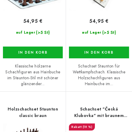
u
e
k
r
t
u
54,95 €
54,95 €
e
n
g
(>5 St)
(>5 St)
auf Lager
auf Lager
IN DEN KORB
IN DEN KORB
Klassische hölzerne
Schachset Staunton für
Schachfiguren aus Hainbuche
Wettkampfschach. Klassische
im Staunton-Stil mit schöner
Holzschachfiguren aus
glänzender...
Hainbuche im...
Holzschachset Staunton
Schachset "Česká
classic braun
Klubovka" mit braunem
Schachbrett
(18 %)