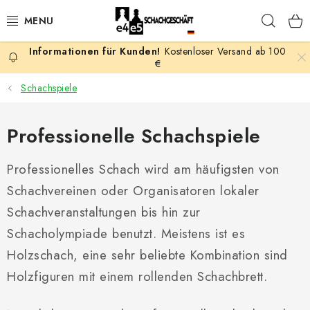
Zum
Such
Inhalt
springen
Kostenloser Versand ab 100
AKTION
€
Schachspiele
SCHACHSPIELE
Professionelle Schachspiele
SCHACHFIGUREN
Professionelles Schach wird am häufigsten von
SCHACHBRETTER
Schachvereinen oder Organisatoren lokaler
SCHACHUHREN
Schachveranstaltungen bis hin zur
Schacholympiade benutzt. Meistens ist es
SCHACHBÜCHER
Holzschach, eine sehr beliebte Kombination sind
Holzfiguren mit einem rollenden Schachbrett.
SCHACH-ANTIQUITÄTENLADEN