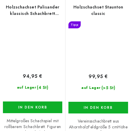
Holzschachset Palisander
Holzschachset Staunton
klassisch Schachbrett
classic
rollbar schwarz
Tipp
94,95 €
99,95 €
(4 St)
(>5 St)
auf Lager
auf Lager
IN DEN KORB
IN DEN KORB
Mittelgroßes Schachspiel mit
Vereinsschachbrett aus
rollbarem Schachbrett. Figuren
AhornholzFeldgröße 5 cmHöhe