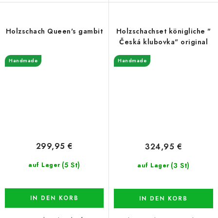
Holzschach Queen's gambit
Holzschachset königliche "
Česká klubovka" original
Handmade
Handmade
299,95 €
324,95 €
(5 St)
(3 St)
auf Lager
auf Lager
IN DEN KORB
IN DEN KORB