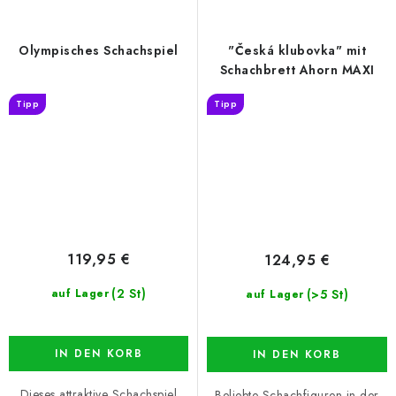
Olympisches Schachspiel
"Česká klubovka" mit
Schachbrett Ahorn MAXI
Tipp
Tipp
119,95 €
124,95 €
(2 St)
(>5 St)
auf Lager
auf Lager
IN DEN KORB
IN DEN KORB
Dieses attraktive Schachspiel
Beliebte Schachfiguren in der