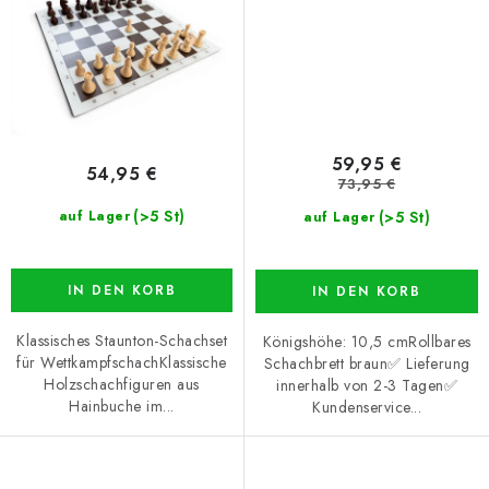
59,95 €
54,95 €
73,95 €
(>5 St)
(>5 St)
auf Lager
auf Lager
IN DEN KORB
IN DEN KORB
Klassisches Staunton-Schachset
Königshöhe: 10,5 cmRollbares
für WettkampfschachKlassische
Schachbrett braun✅ Lieferung
Holzschachfiguren aus
innerhalb von 2-3 Tagen✅
Hainbuche im...
Kundenservice...