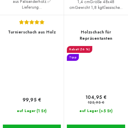
aus Palisanderholz.✅
1,4 cmGröße 48x48
Lieferung...
cmGewicht 1,8 kgKlassische...
Turnierschach aus Holz
Holzschach für
Repräsentanten
(16 %)
Tipp
104,95 €
99,95 €
125,95 €
(1 St)
(>5 St)
auf Lager
auf Lager