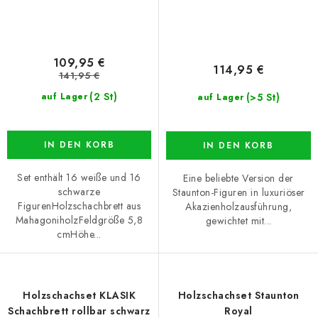
109,95 €
114,95 €
141,95 €
(2 St)
(>5 St)
auf Lager
auf Lager
IN DEN KORB
IN DEN KORB
Set enthält 16 weiße und 16
Eine beliebte Version der
schwarze
Staunton-Figuren in luxuriöser
FigurenHolzschachbrett aus
Akazienholzausführung,
MahagoniholzFeldgröße 5,8
gewichtet mit...
cmHöhe...
Holzschachset KLASIK
Holzschachset Staunton
Schachbrett rollbar schwarz
Royal