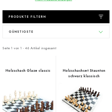
PRODUKTE FILTERN
L
P
GÜNSTIGSTE
i
r
s
o
t
d
Seite
1
von
1
-
46
Artikel insgesamt
e
u
d
k
e
t
Holzschach Glaze classic
Holzschachset Staunton
r
s
schwarz klassisch
P
o
r
r
o
t
d
i