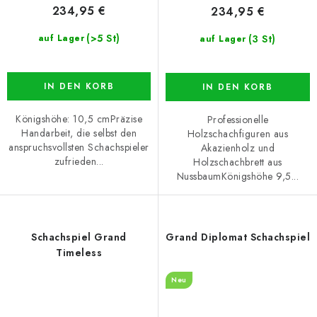
234,95 €
234,95 €
(>5 St)
(3 St)
auf Lager
auf Lager
IN DEN KORB
IN DEN KORB
Königshöhe: 10,5 cmPräzise
Professionelle
Handarbeit, die selbst den
Holzschachfiguren aus
anspruchsvollsten Schachspieler
Akazienholz und
zufrieden...
Holzschachbrett aus
NussbaumKönigshöhe 9,5...
Schachspiel Grand
Grand Diplomat Schachspiel
Timeless
Neu