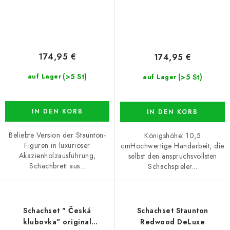
174,95 €
174,95 €
(>5 St)
(>5 St)
auf Lager
auf Lager
IN DEN KORB
IN DEN KORB
Beliebte Version der Staunton-
Königshöhe: 10,5
Figuren in luxuriöser
cmHochwertige Handarbeit, die
Akazienholzausführung,
selbst den anspruchsvollsten
Schachbrett aus...
Schachspieler...
Schachset " Česká
Schachset Staunton
klubovka" original
Redwood DeLuxe