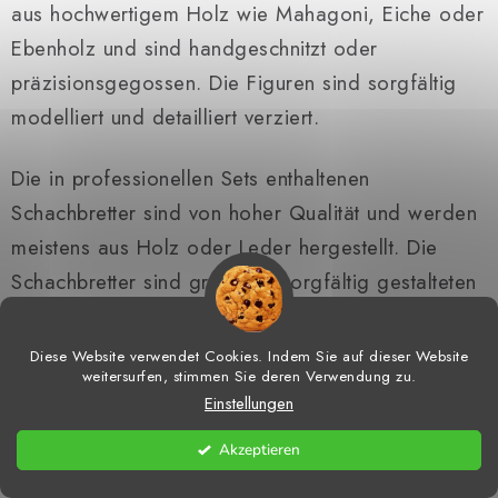
aus hochwertigem Holz wie Mahagoni, Eiche oder
t
e
Ebenholz und sind handgeschnitzt oder
d
präzisionsgegossen. Die Figuren sind sorgfältig
e
modelliert und detailliert verziert.
r
L
Die in professionellen Sets enthaltenen
i
Schachbretter sind von hoher Qualität und werden
s
t
meistens aus Holz oder Leder hergestellt. Die
e
Schachbretter sind groß, mit sorgfältig gestalteten
Flächen und Feldern. Auf einigen Schachbrettern
sind die Felder markiert, und sie werden nicht nur
Diese Website verwendet Cookies. Indem Sie auf dieser Website
weitersurfen, stimmen Sie deren Verwendung zu.
für das Spiel vom Schach verwendet, sondern
Einstellungen
auch als Sammelstück.
Akzeptieren
Professionelle Schachspiele werden oft in