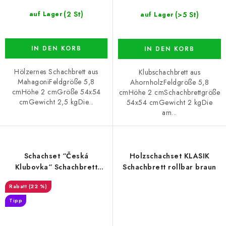
(2 St)
(>5 St)
auf Lager
auf Lager
IN DEN KORB
IN DEN KORB
Hölzernes Schachbrett aus
Klubschachbrett aus
MahagoniFeldgröße 5,8
AhornholzFeldgröße 5,8
cmHöhe 2 cmGröße 54x54
cmHöhe 2 cmSchachbrettgröße
cmGewicht 2,5 kgDie...
54x54 cmGewicht 2 kgDie
am...
Schachset “Česká
Holzschachset KLASIK
Klubovka“ Schachbrett
Schachbrett rollbar braun
Mahagoni
(22 %)
Tipp