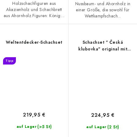
Holzschachfiguren aus
Nussbaum- und Ahornholz in
Akazienholz und Schachbrett
einer Größe, die sowohl für
aus Ahornholz.Figuren: König:...
Wettkampfschach...
Weltentdecker-Schachset
Schachset " Česká
klubovka" original mit
Mahagoni-Schachbrett
Tipp
219,95 €
224,95 €
(>5 St)
(2 St)
auf Lager
auf Lager