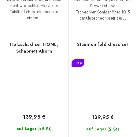
sieht wie echtes Holz aus.
Slowakei und
Tatsächlich ist es aber aus
TschechienKönigshöhe: 10,5
einem...
cmKlubschachbrett aus...
Holzschachset HOME,
Staunton fold chess set
Schabrett Ahorn
Tipp
139,95 €
139,95 €
(>5 St)
(2 St)
auf Lager
auf Lager