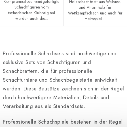
Kompromisslose handgefertigte
Holzschachbrett aus Walnuss-
Schachfiguren vom
und Ahornholz für
tschechischen Kluboriginal
Wettkampfschach und auch für
werden auch die...
Heimspiel....
S
t
Professionelle Schachsets sind hochwertige und
e
exklusive Sets von Schachfiguren und
u
Schachbrettern, die für professionelle
e
r
Schachturniere und Schachbegeisterte entwickelt
e
wurden. Diese Bausätze zeichnen sich in der Regel
l
durch hochwertigere Materialien, Details und
e
Verarbeitung aus als Standardsets.
m
e
Professionelle Schachspiele bestehen in der Regel
n