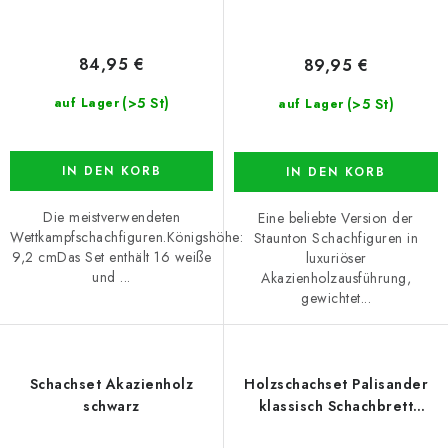
84,95 €
89,95 €
(>5 St)
(>5 St)
auf Lager
auf Lager
IN DEN KORB
IN DEN KORB
Die meistverwendeten
Eine beliebte Version der
Wettkampfschachfiguren.Königshöhe:
Staunton Schachfiguren in
9,2 cmDas Set enthält 16 weiße
luxuriöser
und ...
Akazienholzausführung,
gewichtet...
Schachset Akazienholz
Holzschachset Palisander
schwarz
klassisch Schachbrett
rollbar braun