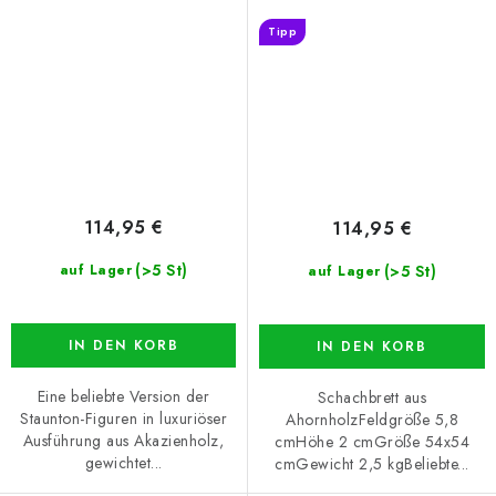
Tipp
114,95 €
114,95 €
(>5 St)
(>5 St)
auf Lager
auf Lager
IN DEN KORB
IN DEN KORB
Eine beliebte Version der
Schachbrett aus
Staunton-Figuren in luxuriöser
AhornholzFeldgröße 5,8
Ausführung aus Akazienholz,
cmHöhe 2 cmGröße 54x54
gewichtet...
cmGewicht 2,5 kgBeliebte...