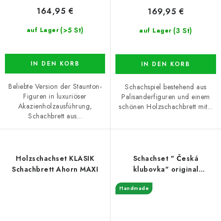
164,95 €
169,95 €
(>5 St)
(3 St)
auf Lager
auf Lager
IN DEN KORB
IN DEN KORB
Beliebte Version der Staunton-
Schachspiel bestehend aus
Figuren in luxuriöser
Palisanderfiguren und einem
Akazienholzausführung,
schönen Holzschachbrett mit...
Schachbrett aus...
Holzschachset KLASIK
Schachset " Česká
Schachbrett Ahorn MAXI
klubovka" original
Schachbrett braun
Handmade