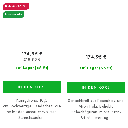
Schachbrett schwarz
(20 %)
Handmade
174,95 €
174,95 €
218,95 €
(>5 St)
(>5 St)
auf Lager
auf Lager
IN DEN KORB
IN DEN KORB
Königshöhe: 10,5
Schachbrett aus Rosenholz und
cmHochwertige Handarbeit, die
Ahornholz. Beliebte
selbst den anspruchsvollsten
Schachfiguren im Staunton-
Schachspieler...
Stil.✅ Lieferung...