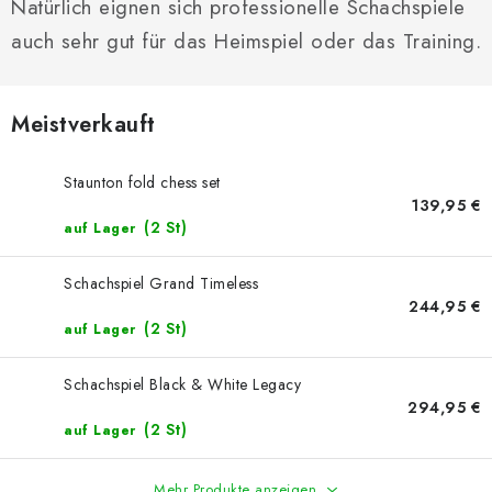
SCHACH ONLINE
Natürlich eignen sich professionelle Schachspiele
auch sehr gut für das Heimspiel oder das Training.
SCHACH-MERCH
SCHACH GESCHENKE
Meistverkauft
GESCHÄFTSBEDINGUNGEN
Staunton fold chess set
139,95 €
(2 St)
KONTAKT
auf Lager
Schachspiel Grand Timeless
Kontakt
FAQ
Über uns
Schachblog
244,95 €
Geschäftsbedingungen
(2 St)
auf Lager
Schachspiel Black & White Legacy
294,95 €
(2 St)
auf Lager
Mehr Produkte anzeigen