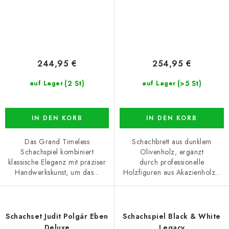
244,95 €
254,95 €
(2 St)
(>5 St)
auf Lager
auf Lager
IN DEN KORB
IN DEN KORB
Das Grand Timeless
Schachbrett aus dunklem
Schachspiel kombiniert
Olivenholz, ergänzt
klassische Eleganz mit präziser
durch professionelle
Handwerkskunst, um das...
Holzfiguren aus Akazienholz...
Schachset Judit Polgár Eben
Schachspiel Black & White
Deluxe
Legacy