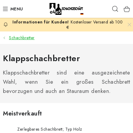
Zum
Such
Inhalt
springen
Kostenloser Versand ab 100
AKTION
€
Schachbretter
SCHACHSPIELE
Klappschachbretter
SCHACHFIGUREN
Klappschachbretter sind eine ausgezeichnete
SCHACHBRETTER
Wahl, wenn Sie ein großes Schachbrett
SCHACHUHREN
bevorzugen und auch an Stauraum denken.
SCHACHBÜCHER
Meistverkauft
SCHACH-ANTIQUITÄTENLADEN
Zerlegbares Schachbrett; Typ Holz