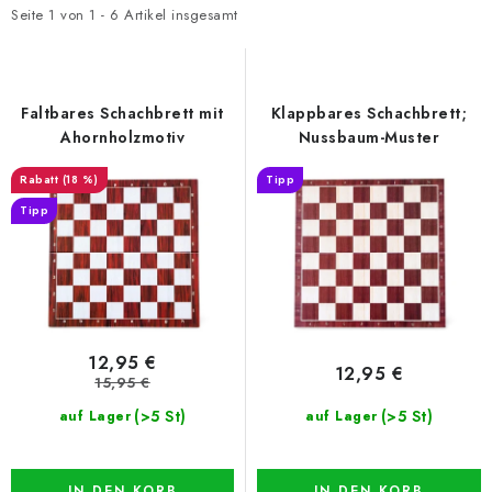
t
d
Seite
1
von
1
-
6
Artikel insgesamt
e
u
d
k
e
t
Faltbares Schachbrett mit
Klappbares Schachbrett;
r
s
Ahornholzmotiv
Nussbaum-Muster
P
o
(18 %)
Tipp
r
r
Tipp
o
t
d
i
u
e
k
r
t
u
12,95 €
12,95 €
e
n
15,95 €
g
(>5 St)
(>5 St)
auf Lager
auf Lager
IN DEN KORB
IN DEN KORB