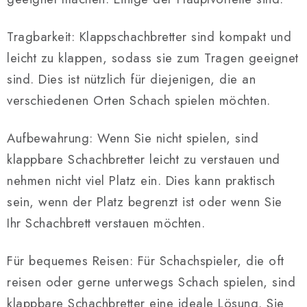
e
r
Tragbarkeit: Klappschachbretter sind kompakt und
e
l
leicht zu klappen, sodass sie zum Tragen geeignet
e
sind. Dies ist nützlich für diejenigen, die an
m
verschiedenen Orten Schach spielen möchten.
e
n
Aufbewahrung: Wenn Sie nicht spielen, sind
t
klappbare Schachbretter leicht zu verstauen und
e
d
nehmen nicht viel Platz ein. Dies kann praktisch
e
sein, wenn der Platz begrenzt ist oder wenn Sie
r
Ihr Schachbrett verstauen möchten.
L
i
Für bequemes Reisen: Für Schachspieler, die oft
s
reisen oder gerne unterwegs Schach spielen, sind
t
klappbare Schachbretter eine ideale Lösung. Sie
e