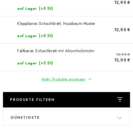
SCHACH ONLINE
12,95 €
(>5 St)
auf Lager
SCHACH-MERCH
Klappbares Schachbrett; Nussbaum-Muster
12,95 €
SCHACH GESCHENKE
(>5 St)
auf Lager
GESCHÄFTSBEDINGUNGEN
Faltbares Schachbrett mit Ahornholzmotiv
15,95 €
12,95 €
KONTAKT
(>5 St)
auf Lager
Kontakt
FAQ
Über uns
Schachblog
Mehr Produkte anzeigen
Geschäftsbedingungen
PRODUKTE FILTERN
L
P
GÜNSTIGSTE
i
r
s
o