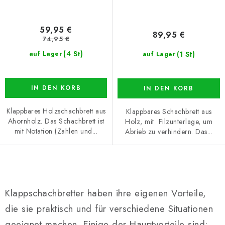
59,95 €
89,95 €
74,95 €
(4 St)
(1 St)
auf Lager
auf Lager
IN DEN KORB
IN DEN KORB
Klappbares Holzschachbrett aus
Klappbares Schachbrett aus
Ahornholz. Das Schachbrett ist
Holz, mit Filzunterlage, um
mit Notation (Zahlen und...
Abrieb zu verhindern. Das...
S
t
Klappschachbretter haben ihre eigenen Vorteile,
e
die sie praktisch und für verschiedene Situationen
u
geeignet machen. Einige der Hauptvorteile sind: