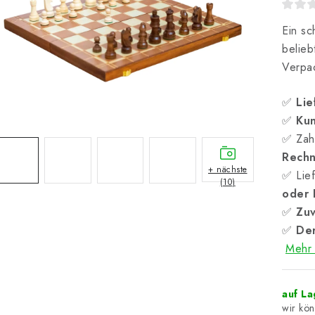
Ein s
belieb
Verpa
✅
Lie
✅
Kun
✅ Zah
Rech
+ nächste
✅ Lief
(10)
oder
✅
Zuv
✅
Der
Mehr 
auf L