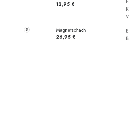
F
12,95 €
K
V
Magnetschach
E
26,95 €
B