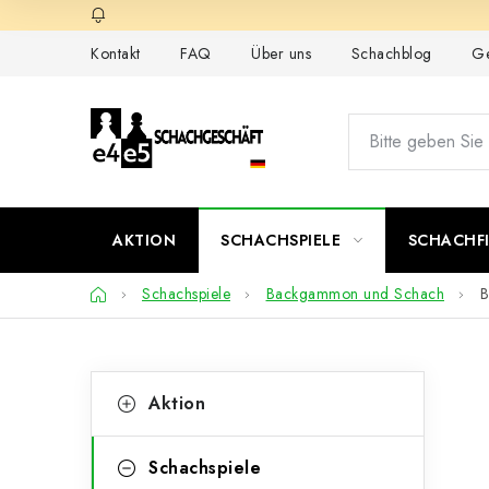
Zum
Inhalt
Kontakt
FAQ
Über uns
Schachblog
Ge
springen
AKTION
SCHACHSPIELE
SCHACHF
Startseite
Schachspiele
Backgammon und Schach
B
S
K
Kategorien
Aktion
überspringen
a
e
t
i
Schachspiele