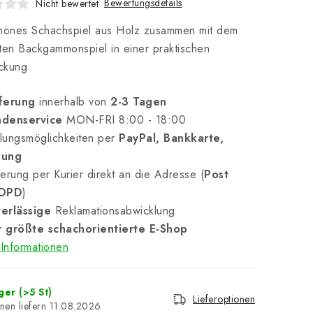
Bewertungsdetails
Nicht bewertet
chönes Schachspiel aus Holz zusammen mit dem
ten Backgammonspiel in einer praktischen
ckung
ferung
innerhalb von
2-3 Tagen
denservice
MON-FRI 8:00 - 18:00
lungsmöglichkeiten per
PayPal, Bankkarte,
nung
erung per Kurier direkt an die Adresse (
Post
 DPD
)
erlässige
Reklamationsabwicklung
 größte schachorientierte E-Shop
Informationen
ager
(>5 St)
Lieferoptionen
11.08.2026