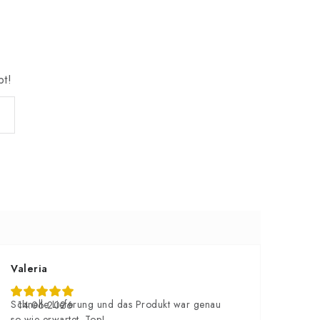
bt!
Valeria
Schnelle Lieferung und das Produkt war genau
14.06.2026
so wie erwartet. Top!