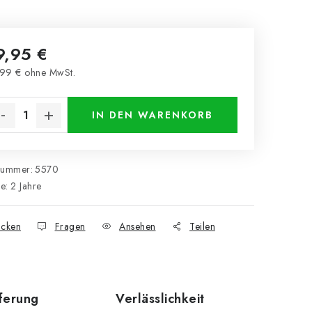
9,95 €
99 € ohne MwSt.
kaufspreis:
IN DEN WARENKORB
nummer:
5570
ie
:
2 Jahre
cken
Fragen
Ansehen
Teilen
eferung
Verlässlichkeit