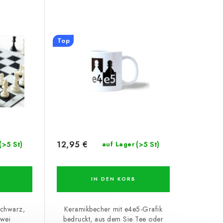
Top
12,95 €
(>5 St)
(>5 St)
auf Lager
IN DEN KORB
schwarz,
Keramikbecher mit e4e5-Grafik
zwei
bedruckt, aus dem Sie Tee oder