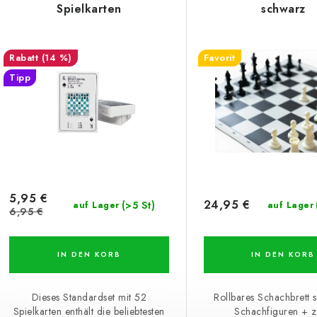
Spielkarten
schwarz
(14 %)
Favorit
Tipp
5,95 €
24,95 €
(>5 St)
auf Lager
auf Lager
6,95 €
IN DEN KORB
IN DEN KORB
Dieses Standardset mit 52
Rollbares Schachbrett 
Spielkarten enthält die beliebtesten
Schachfiguren + 