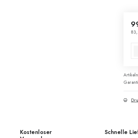
9
83,
Ver
Artikel
Garant
Dru
Kostenloser
Schnelle Li