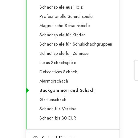
e
t
Schachspiele aus Holz
g
e
Professionelle Schachspiele
o
Magnetische Schachspiele
n
r
Schachspiele für Kinder
l
i
Schachspiele für Schulschachgruppen
e
e
Schachspiele für Zuhause
n
i
Luxus Schachspiele
Dekoratives Schach
s
Marmorschach
t
Backgammon und Schach
e
Gartenschach
Schach für Vereine
Schach bis 30 EUR