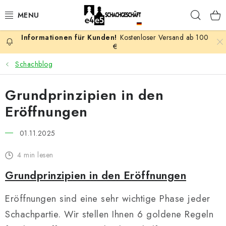
Zum
Such
Inhalt
springen
Kostenloser Versand ab 100
AKTION
€
Schachblog
SCHACHSPIELE
Grundprinzipien in den
SCHACHFIGUREN
Eröffnungen
SCHACHBRETTER
01.11.2025
SCHACHUHREN
4 min lesen
Grundprinzipien in den Eröffnungen
SCHACHBÜCHER
Eröffnungen sind eine sehr wichtige Phase jeder
SCHACH-ANTIQUITÄTENLADEN
Schachpartie. Wir stellen Ihnen 6 goldene Regeln