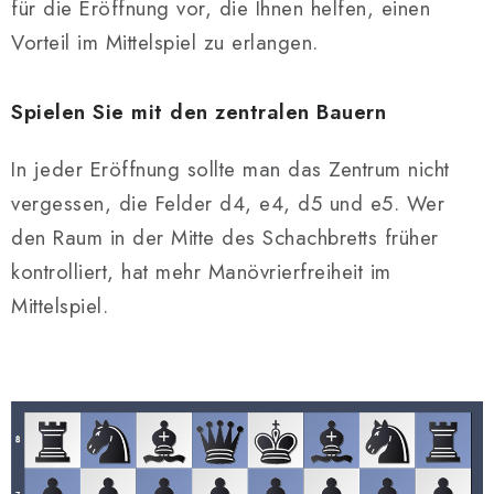
SCHACH ONLINE
für die Eröffnung vor, die Ihnen helfen, einen
Vorteil im Mittelspiel zu erlangen.
SCHACH-MERCH
Spielen Sie mit den zentralen Bauern
SCHACH GESCHENKE
In jeder Eröffnung sollte man das Zentrum nicht
GESCHÄFTSBEDINGUNGEN
vergessen, die Felder d4, e4, d5 und e5. Wer
KONTAKT
den Raum in der Mitte des Schachbretts früher
kontrolliert, hat mehr Manövrierfreiheit im
Kontakt
FAQ
Über uns
Schachblog
Mittelspiel.
Geschäftsbedingungen