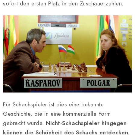
SCHACH ONLINE
sofort den ersten Platz in den Zuschauerzahlen.
SCHACH-MERCH
SCHACH GESCHENKE
GESCHÄFTSBEDINGUNGEN
KONTAKT
Kontakt
FAQ
Über uns
Schachblog
Geschäftsbedingungen
Für Schachspieler ist dies eine bekannte
Geschichte, die in eine kommerzielle Form
gebracht wurde.
Nicht-Schachspieler hingegen
können die Schönheit des Schachs entdecken
,