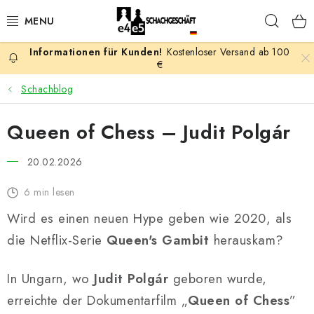
Zum
Such
Inhalt
springen
Kostenloser Versand ab 100
AKTION
€
Schachblog
SCHACHSPIELE
Queen of Chess – Judit Polgár
SCHACHFIGUREN
20.02.2026
SCHACHBRETTER
6 min lesen
SCHACHUHREN
Wird es einen neuen Hype geben wie 2020, als
die Netflix-Serie
Queen's Gambit
herauskam?
SCHACHBÜCHER
In Ungarn, wo
Judit Polgár
geboren wurde,
SCHACH-ANTIQUITÄTENLADEN
erreichte der Dokumentarfilm „
Queen of Chess
”