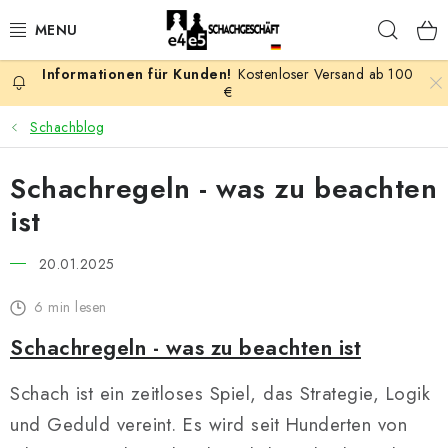
Zum
Such
Inhalt
springen
Kostenloser Versand ab 100
AKTION
€
Schachblog
SCHACHSPIELE
Schachregeln - was zu beachten
SCHACHFIGUREN
ist
SCHACHBRETTER
20.01.2025
SCHACHUHREN
6 min lesen
Schachregeln - was zu beachten ist
SCHACHBÜCHER
Schach ist ein zeitloses Spiel, das Strategie, Logik
SCHACH-ANTIQUITÄTENLADEN
und Geduld vereint. Es wird seit Hunderten von