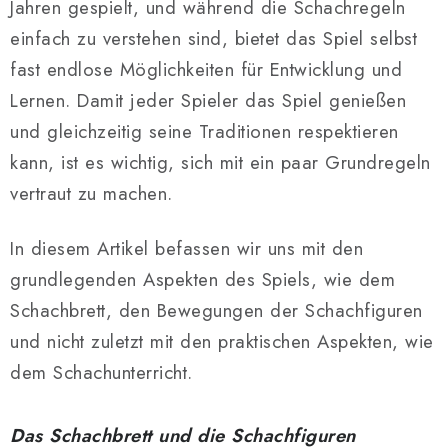
SCHACH ONLINE
Jahren gespielt, und während die Schachregeln
einfach zu verstehen sind, bietet das Spiel selbst
SCHACH-MERCH
fast endlose Möglichkeiten für Entwicklung und
Lernen. Damit jeder Spieler das Spiel genießen
SCHACH GESCHENKE
und gleichzeitig seine Traditionen respektieren
GESCHÄFTSBEDINGUNGEN
kann, ist es wichtig, sich mit ein paar Grundregeln
vertraut zu machen.
KONTAKT
In diesem Artikel befassen wir uns mit den
Kontakt
FAQ
Über uns
Schachblog
grundlegenden Aspekten des Spiels, wie dem
Geschäftsbedingungen
Schachbrett, den Bewegungen der Schachfiguren
und nicht zuletzt mit den praktischen Aspekten, wie
dem Schachunterricht.
Das Schachbrett und die Schachfiguren