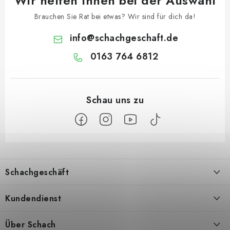
Wir helfen Ihnen bei der Auswahl
Brauchen Sie Rat bei etwas? Wir sind für dich da!
info
@
schachgeschaft.de
0163 764 6812
F
u
Schachgeschäft
ß
z
Über uns
Kundendienst
e
i
Kontakt
Geschäftsbedingungen
Über Schach