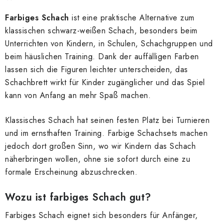
SCHACH ONLINE
Farbiges Schach
ist eine praktische Alternative zum
SCHACH-MERCH
klassischen schwarz-weißen Schach, besonders beim
Unterrichten von Kindern, in Schulen, Schachgruppen und
SCHACH GESCHENKE
beim häuslichen Training. Dank der auffälligen Farben
lassen sich die Figuren leichter unterscheiden, das
GESCHÄFTSBEDINGUNGEN
Schachbrett wirkt für Kinder zugänglicher und das Spiel
kann von Anfang an mehr Spaß machen.
KONTAKT
Klassisches Schach hat seinen festen Platz bei Turnieren
und im ernsthaften Training. Farbige Schachsets machen
Kontakt
FAQ
Über uns
Schachblog
jedoch dort großen Sinn, wo wir Kindern das Schach
Geschäftsbedingungen
näherbringen wollen, ohne sie sofort durch eine zu
formale Erscheinung abzuschrecken.
Wozu ist farbiges Schach gut?
Farbiges Schach eignet sich besonders für Anfänger,