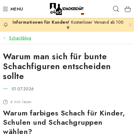
Zum
Such
Inhalt
springen
Kostenloser Versand ab 100
AKTION
€
Schachblog
SCHACHSPIELE
Warum man sich für bunte
SCHACHFIGUREN
Schachfiguren entscheiden
SCHACHBRETTER
sollte
SCHACHUHREN
01.07.2026
4 min lesen
SCHACHBÜCHER
Warum farbiges Schach für Kinder,
SCHACH-ANTIQUITÄTENLADEN
Schulen und Schachgruppen
wählen?