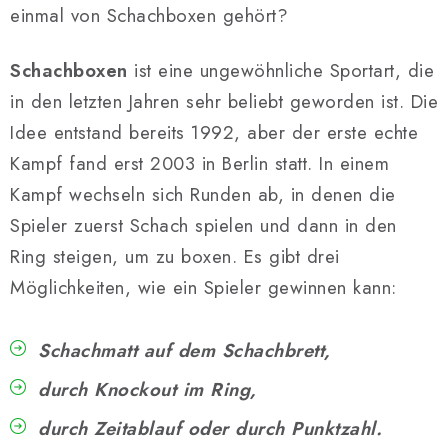
SCHACH ONLINE
einmal von Schachboxen gehört?
SCHACH-MERCH
Schachboxen
ist eine ungewöhnliche Sportart, die
in den letzten Jahren sehr beliebt geworden ist. Die
SCHACH GESCHENKE
Idee entstand bereits 1992, aber der erste echte
GESCHÄFTSBEDINGUNGEN
Kampf fand erst 2003 in Berlin statt. In einem
Kampf wechseln sich Runden ab, in denen die
KONTAKT
Spieler zuerst Schach spielen und dann in den
Ring steigen, um zu boxen. Es gibt drei
Kontakt
FAQ
Über uns
Schachblog
Möglichkeiten, wie ein Spieler gewinnen kann:
Geschäftsbedingungen
Schachmatt auf dem Schachbrett,
durch Knockout im Ring,
durch Zeitablauf oder durch Punktzahl.