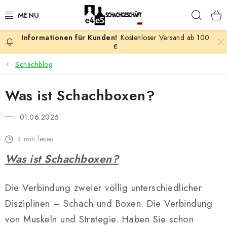
Zum
Such
Inhalt
springen
Kostenloser Versand ab 100
AKTION
€
Schachblog
SCHACHSPIELE
Was ist Schachboxen?
SCHACHFIGUREN
01.06.2026
SCHACHBRETTER
4 min lesen
SCHACHUHREN
Was ist Schachboxen?
SCHACHBÜCHER
Die Verbindung zweier völlig unterschiedlicher
SCHACH-ANTIQUITÄTENLADEN
Disziplinen – Schach und Boxen. Die Verbindung
von Muskeln und Strategie. Haben Sie schon