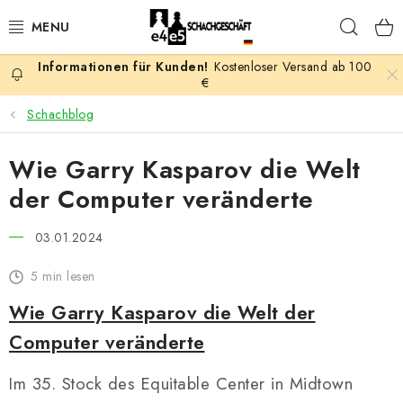
Zum
Such
Inhalt
springen
Kostenloser Versand ab 100
AKTION
€
Schachblog
SCHACHSPIELE
Wie Garry Kasparov die Welt
SCHACHFIGUREN
der Computer veränderte
SCHACHBRETTER
03.01.2024
SCHACHUHREN
5 min lesen
Wie Garry Kasparov die Welt der
SCHACHBÜCHER
Computer veränderte
SCHACH-ANTIQUITÄTENLADEN
Im 35. Stock des Equitable Center in Midtown