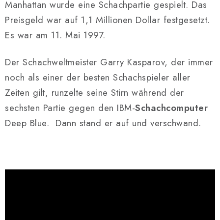
SCHACH ONLINE
Manhattan wurde eine Schachpartie gespielt. Das
Preisgeld war auf 1,1 Millionen Dollar festgesetzt.
SCHACH-MERCH
Es war am 11. Mai 1997.
SCHACH GESCHENKE
Der Schachweltmeister Garry Kasparov, der immer
noch als einer der besten Schachspieler aller
GESCHÄFTSBEDINGUNGEN
Zeiten gilt, runzelte seine Stirn während der
KONTAKT
sechsten Partie gegen den IBM-
Schachcomputer
Deep Blue. Dann stand er auf und verschwand.
Kontakt
FAQ
Über uns
Schachblog
Geschäftsbedingungen