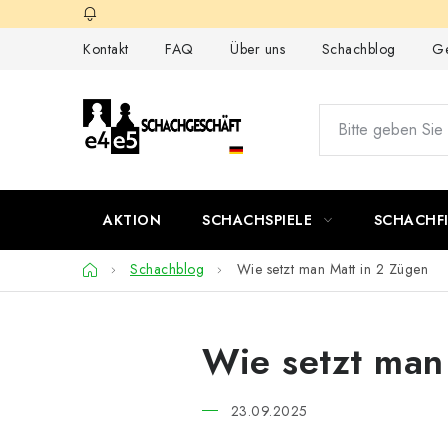
Zum
Inhalt
Kontakt
FAQ
Über uns
Schachblog
Ge
springen
AKTION
SCHACHSPIELE
SCHACHF
Startseite
Schachblog
Wie setzt man Matt in 2 Zügen
Wie setzt man
23.09.2025