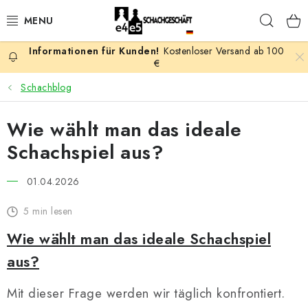
Zum
Such
Inhalt
springen
Kostenloser Versand ab 100
AKTION
€
Schachblog
SCHACHSPIELE
Wie wählt man das ideale
SCHACHFIGUREN
Schachspiel aus?
SCHACHBRETTER
01.04.2026
SCHACHUHREN
5 min lesen
Wie wählt man das ideale Schachspiel
SCHACHBÜCHER
aus?
SCHACH-ANTIQUITÄTENLADEN
Mit dieser Frage werden wir täglich konfrontiert.