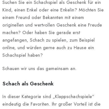
SCHACH ONLINE
Suchen Sie ein Schachspiel als Geschenk für ein
Kind, einen Enkel oder eine Enkelin? Möchten Sie
SCHACH-MERCH
einem Freund oder Bekannten mit einem
originellen und wertvollen Geschenk eine Freude
SCHACH GESCHENKE
machen? Oder haben Sie gerade erst
GESCHÄFTSBEDINGUNGEN
angefangen, Schach zu spielen, zum Beispiel
online, und würden gerne auch zu Hause ein
KONTAKT
Schachspiel haben?
Kontakt
FAQ
Über uns
Schachblog
Schauen wir uns das gemeinsam an.
Geschäftsbedingungen
Schach als Geschenk
In dieser Kategorie sind „Klappschachspiele“
eindeutig die Favoriten. Ihr großer Vorteil ist die