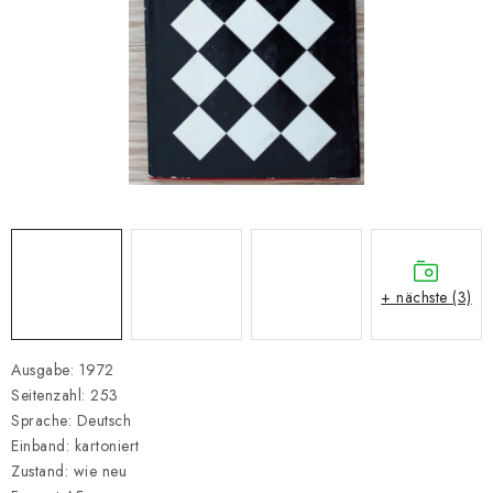
SCHACH ONLINE
SCHACH-MERCH
SCHACH GESCHENKE
GESCHÄFTSBEDINGUNGEN
KONTAKT
Kontakt
FAQ
Über uns
Schachblog
+ nächste (3)
Geschäftsbedingungen
Ausgabe: 1972
Seitenzahl: 253
Sprache: Deutsch
Einband: kartoniert
Zustand: wie neu