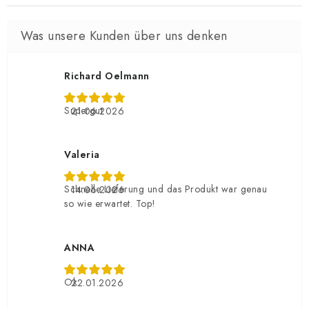
Richard Oelmann
Supergut
21.06.2026
Valeria
Schnelle Lieferung und das Produkt war genau
14.06.2026
so wie erwartet. Top!
ANNA
Ok
22.01.2026