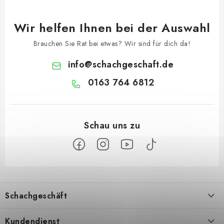
Wir helfen Ihnen bei der Auswahl
Brauchen Sie Rat bei etwas? Wir sind für dich da!
info
@
schachgeschaft.de
0163 764 6812
F
u
Schachgeschäft
ß
z
Über uns
Kundendienst