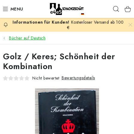
Zum
Such
Inhalt
springen
Kostenloser Versand ab 100
AKTION
€
Bücher auf Deutsch
SCHACHSPIELE
Golz / Keres; Schönheit der
SCHACHFIGUREN
Kombination
SCHACHBRETTER
Bewertungsdetails
Nicht bewertet
SCHACHUHREN
SCHACHBÜCHER
SCHACH-ANTIQUITÄTENLADEN