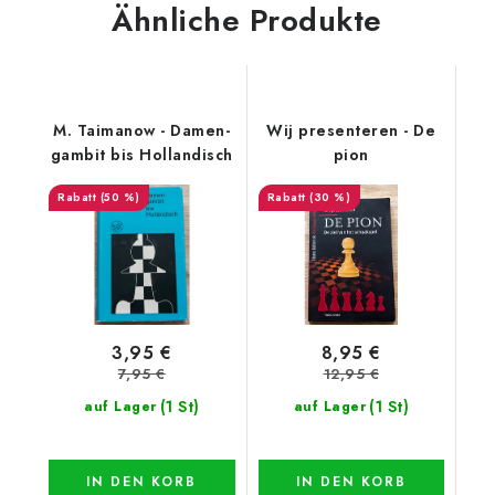
Ähnliche Produkte
M. Taimanow - Damen-
Wij presenteren - De
gambit bis Hollandisch
pion
(50 %)
(30 %)
3,95 €
8,95 €
7,95 €
12,95 €
(1 St)
(1 St)
auf Lager
auf Lager
IN DEN KORB
IN DEN KORB