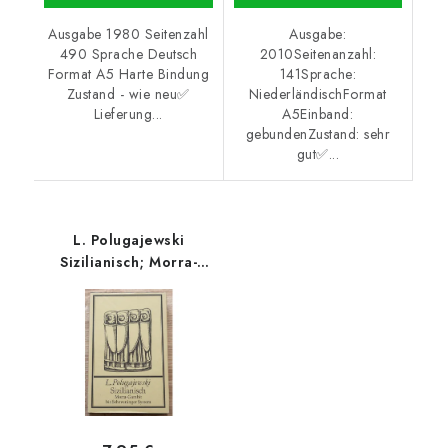
Ausgabe 1980 Seitenzahl
Ausgabe:
490 Sprache Deutsch
2010Seitenanzahl:
Format A5 Harte Bindung
141Sprache:
Zustand - wie neu✅
NiederländischFormat
Lieferung...
A5Einband:
gebundenZustand: sehr
gut✅...
L. Polugajewski
Sizilianisch; Morra-
Gambit bis
Scheveninger- System