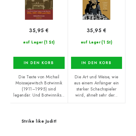
35,95 €
35,95 €
(1 St)
(1 St)
auf Lager
auf Lager
IN DEN KORB
IN DEN KORB
Die Texte von Michail
Die Art und Weise, wie
Moissejewitsch Botwinnik
aus einem Anfänger ein
(1911–1995) sind
starker Schachspieler
legendär. Und Botwinniks...
wird, ähnelt sehr der...
Strike like Judit!