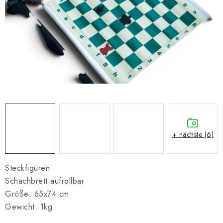
SCHACH ONLINE
SCHACH-MERCH
SCHACH GESCHENKE
GESCHÄFTSBEDINGUNGEN
KONTAKT
Kontakt
FAQ
Über uns
Schachblog
+ nächste (6)
Geschäftsbedingungen
Steckfiguren
Schachbrett aufrollbar
Größe: 65x74 cm
Gewicht: 1kg