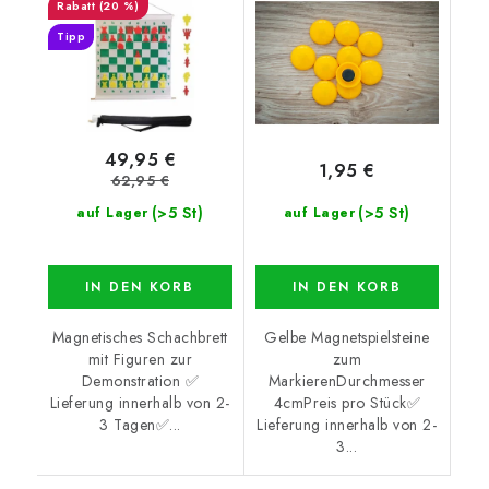
(20 %)
gelb-orange
Tipp
49,95 €
1,95 €
62,95 €
(>5 St)
(>5 St)
auf Lager
auf Lager
IN DEN KORB
IN DEN KORB
Magnetisches Schachbrett
Gelbe Magnetspielsteine
mit Figuren zur
zum
Demonstration ✅
MarkierenDurchmesser
Lieferung innerhalb von 2-
4cmPreis pro Stück✅
3 Tagen✅...
Lieferung innerhalb von 2-
3...