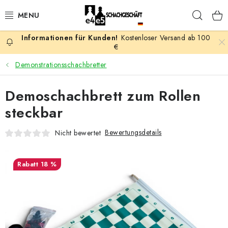
Zum
Such
Inhalt
springen
Kostenloser Versand ab 100
AKTION
€
Demonstrationsschachbretter
SCHACHSPIELE
Demoschachbrett zum Rollen
SCHACHFIGUREN
steckbar
SCHACHBRETTER
Bewertungsdetails
Nicht bewertet
SCHACHUHREN
18 %
SCHACHBÜCHER
SCHACH-ANTIQUITÄTENLADEN