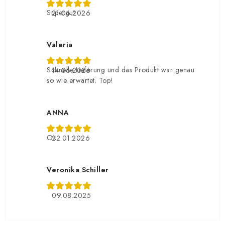
Supergut
21.06.2026
Valeria
Schnelle Lieferung und das Produkt war genau
14.06.2026
so wie erwartet. Top!
ANNA
Ok
22.01.2026
Veronika Schiller
09.08.2025