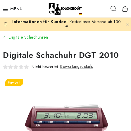
Zum
Such
Inhalt
springen
Kostenloser Versand ab 100
AKTION
€
Digitale Schachuhren
SCHACHSPIELE
Digitale Schachuhr DGT 2010
SCHACHFIGUREN
Bewertungsdetails
Nicht bewertet
SCHACHBRETTER
Favorit
SCHACHUHREN
SCHACHBÜCHER
SCHACH-ANTIQUITÄTENLADEN