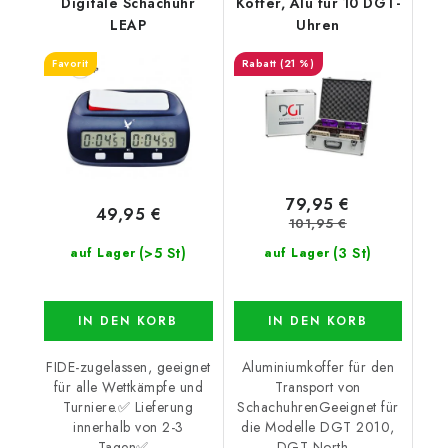
Digitale Schachuhr
Koffer, Alu für 10 DGT-
LEAP
Uhren
Favorit
(21 %)
79,95 €
49,95 €
101,95 €
(>5 St)
(3 St)
auf Lager
auf Lager
IN DEN KORB
IN DEN KORB
FIDE-zugelassen, geeignet
Aluminiumkoffer für den
für alle Wettkämpfe und
Transport von
Turniere.✅ Lieferung
SchachuhrenGeeignet für
innerhalb von 2-3
die Modelle DGT 2010,
Tagen✅...
DGT North...