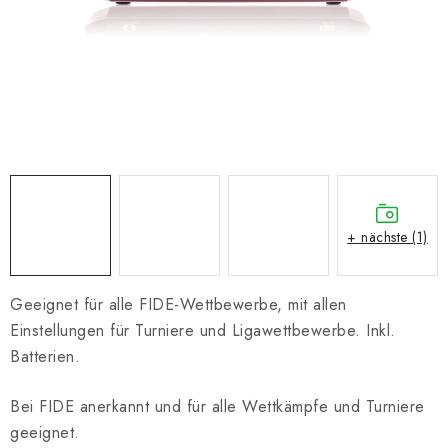
SCHACH ONLINE
SCHACH-MERCH
SCHACH GESCHENKE
GESCHÄFTSBEDINGUNGEN
KONTAKT
+ nächste (1)
Kontakt
FAQ
Über uns
Schachblog
Geschäftsbedingungen
Geeignet für alle FIDE-Wettbewerbe, mit allen
Einstellungen für Turniere und Ligawettbewerbe. Inkl.
Batterien.
Bei FIDE anerkannt und für alle Wettkämpfe und Turniere
geeignet.