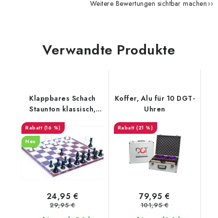
Weitere Bewertungen sichtbar machen
Verwandte Produkte
Klappbares Schach
Koffer, Alu für 10 DGT-
Staunton klassisch,
Uhren
groß
(16 %)
(21 %)
Neu
24,95 €
79,95 €
29,95 €
101,95 €