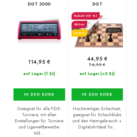
DGT 3000
DGT
(40 %)
Aktion
Favorit
44,95 €
114,95 €
74,95 €
(1 St)
(>5 St)
auf Lager
auf Lager
IN DEN KORB
IN DEN KORB
Geeignet für alle FIDE-
Hochwertiges Schachset,
Turniere, mit allen
geeignet für Schachklubs
Einstellungen für Turniere
und den Heimgebrauch +
und Ligawettbewerbe.
DigitaluhrIdeal für...
Inkl....