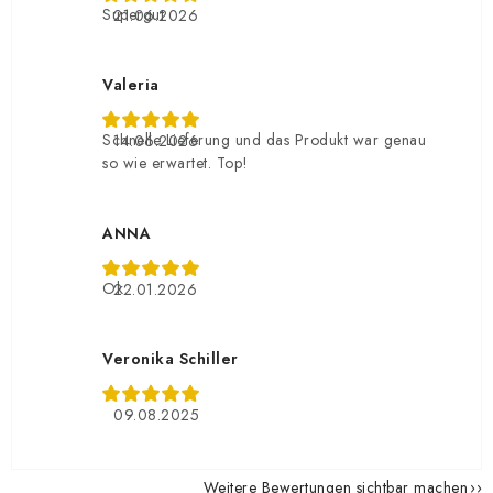
Supergut
21.06.2026
Valeria
Schnelle Lieferung und das Produkt war genau
14.06.2026
so wie erwartet. Top!
ANNA
Ok
22.01.2026
Veronika Schiller
09.08.2025
Weitere Bewertungen sichtbar machen