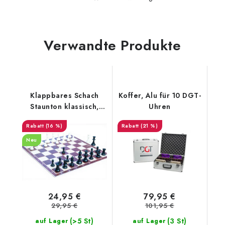
Verwandte Produkte
Klappbares Schach
Koffer, Alu für 10 DGT-
Staunton klassisch,
Uhren
groß
(16 %)
(21 %)
Neu
24,95 €
79,95 €
29,95 €
101,95 €
(>5 St)
(3 St)
auf Lager
auf Lager