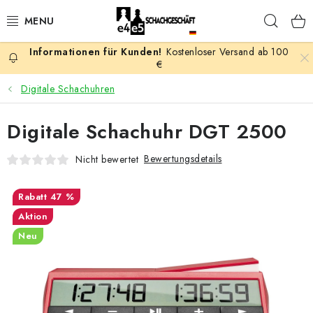
Zum
Such
Inhalt
springen
Kostenloser Versand ab 100
AKTION
€
Digitale Schachuhren
SCHACHSPIELE
Digitale Schachuhr DGT 2500
SCHACHFIGUREN
Bewertungsdetails
Nicht bewertet
SCHACHBRETTER
47 %
SCHACHUHREN
Aktion
Neu
SCHACHBÜCHER
SCHACH-ANTIQUITÄTENLADEN