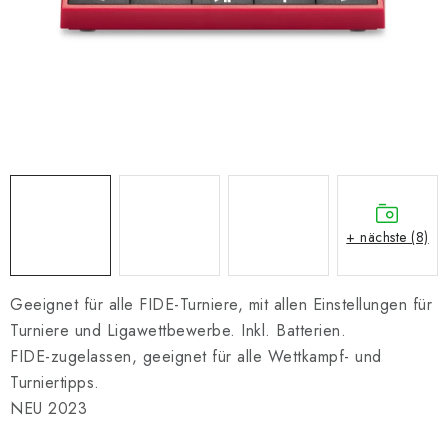
SCHACH ONLINE
SCHACH-MERCH
SCHACH GESCHENKE
GESCHÄFTSBEDINGUNGEN
KONTAKT
+ nächste (8)
Kontakt
FAQ
Über uns
Schachblog
Geschäftsbedingungen
Geeignet für alle FIDE-Turniere, mit allen Einstellungen für
Turniere und Ligawettbewerbe. Inkl. Batterien.
FIDE-zugelassen, geeignet für alle Wettkampf- und
Turniertipps.
NEU 2023