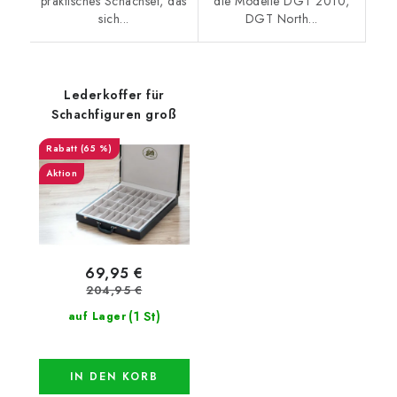
praktisches Schachset, das
die Modelle DGT 2010,
sich...
DGT North...
Lederkoffer für
Schachfiguren groß
(65 %)
Aktion
69,95 €
204,95 €
(1 St)
auf Lager
IN DEN KORB