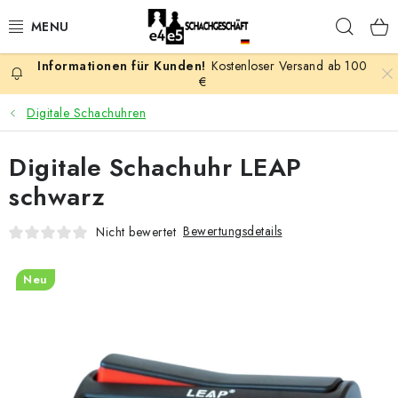
Zum
Such
Inhalt
springen
Kostenloser Versand ab 100
AKTION
€
Digitale Schachuhren
SCHACHSPIELE
Digitale Schachuhr LEAP
SCHACHFIGUREN
schwarz
SCHACHBRETTER
Bewertungsdetails
Nicht bewertet
SCHACHUHREN
Neu
SCHACHBÜCHER
SCHACH-ANTIQUITÄTENLADEN