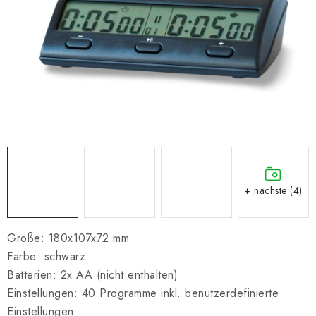
SCHACH ONLINE
SCHACH-MERCH
SCHACH GESCHENKE
GESCHÄFTSBEDINGUNGEN
KONTAKT
Kontakt
FAQ
Über uns
Schachblog
+ nächste (4)
Geschäftsbedingungen
Größe: 180x107x72 mm
Farbe: schwarz
Batterien: 2x AA (nicht enthalten)
Einstellungen: 40 Programme inkl. benutzerdefinierte
Einstellungen