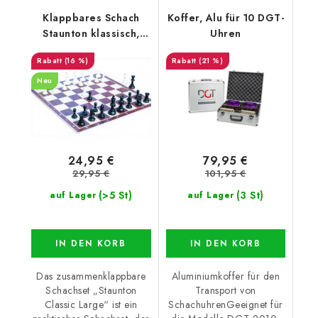
Klappbares Schach
Koffer, Alu für 10 DGT-
Staunton klassisch,
Uhren
groß
(16 %)
(21 %)
Neu
24,95 €
79,95 €
29,95 €
101,95 €
(>5 St)
(3 St)
auf Lager
auf Lager
IN DEN KORB
IN DEN KORB
Das zusammenklappbare
Aluminiumkoffer für den
Schachset „Staunton
Transport von
Classic Large“ ist ein
SchachuhrenGeeignet für