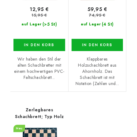
12,95 €
59,95 €
15,95 €
74,95 €
(>5 St)
(4 St)
auf Lager
auf Lager
IN DEN KORB
IN DEN KORB
Wir haben den Stil der
Klappbares
alten Schachbretter mit
Holzschachbrett aus
einem hochwertigen PVC-
Ahornholz. Das
Faltschachbrett...
Schachbrett ist mit
Notation (Zahlen und...
Zerlegbares
Schachbrett; Typ Holz
Neu