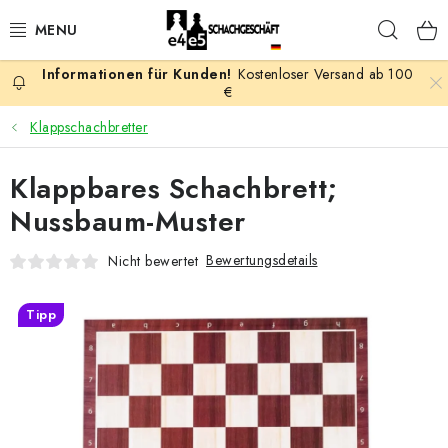
Zum
Such
Inhalt
springen
Kostenloser Versand ab 100
AKTION
€
Klappschachbretter
SCHACHSPIELE
Klappbares Schachbrett;
SCHACHFIGUREN
Nussbaum-Muster
SCHACHBRETTER
Bewertungsdetails
Nicht bewertet
SCHACHUHREN
Tipp
SCHACHBÜCHER
SCHACH-ANTIQUITÄTENLADEN