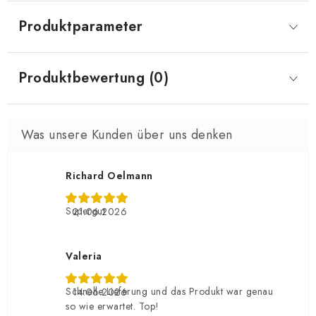
Produktparameter
Produktbewertung (0)
Richard Oelmann
Supergut
21.06.2026
Valeria
Schnelle Lieferung und das Produkt war genau
14.06.2026
so wie erwartet. Top!