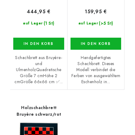
444,95 €
159,95 €
(1 St)
(>5 St)
auf Lager
auf Lager
IN DEN KORB
IN DEN KORB
Schachbrett aus Bruyère-
Handgefertigtes
und
Schachbrett. Dieses
UlmenholzQuadratische
Modell verbindet die
Größe 7 cmHöhe 2
Farben von ausgewähltem
cmGröße 66x66 cm ✅...
Eschenholz in...
Holzschachbrett
Bruyère schwarz/rot