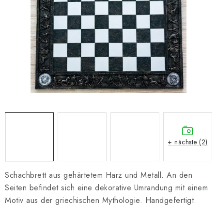
SCHACH ONLINE
SCHACH-MERCH
SCHACH GESCHENKE
GESCHÄFTSBEDINGUNGEN
KONTAKT
Kontakt
FAQ
Über uns
Schachblog
+ nächste (2)
Geschäftsbedingungen
Schachbrett aus gehärtetem Harz und Metall. An den
Seiten befindet sich eine dekorative Umrandung mit einem
Motiv aus der griechischen Mythologie. Handgefertigt.