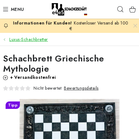
Zum
Such
Inhalt
springen
Kostenloser Versand ab 100
AKTION
€
Luxus-Schachbretter
SCHACHSPIELE
Schachbrett Griechische
SCHACHFIGUREN
Mythologie
SCHACHBRETTER
+ Versandkostenfrei
Bewertungsdetails
Nicht bewertet
SCHACHUHREN
Tipp
SCHACHBÜCHER
SCHACH-ANTIQUITÄTENLADEN