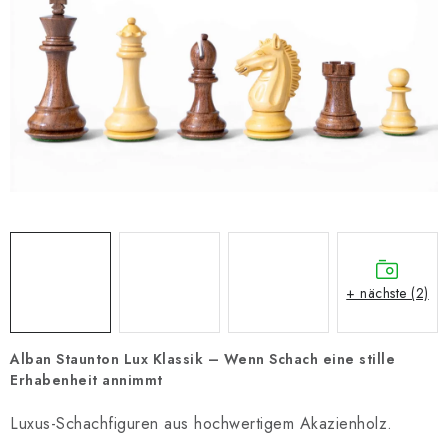
SCHACH ONLINE
SCHACH-MERCH
SCHACH GESCHENKE
GESCHÄFTSBEDINGUNGEN
KONTAKT
Kontakt
FAQ
Über uns
Schachblog
+ nächste (2)
Geschäftsbedingungen
Alban Staunton Lux Klassik – Wenn Schach eine stille
Erhabenheit annimmt
Luxus-Schachfiguren aus hochwertigem Akazienholz.