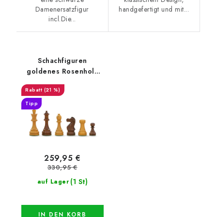
Damenersatzfigur
handgefertigt und mit...
incl.Die...
Schachfiguren
goldenes Rosenholz
classic
(21 %)
Tipp
259,95 €
330,95 €
(1 St)
auf Lager
IN DEN KORB