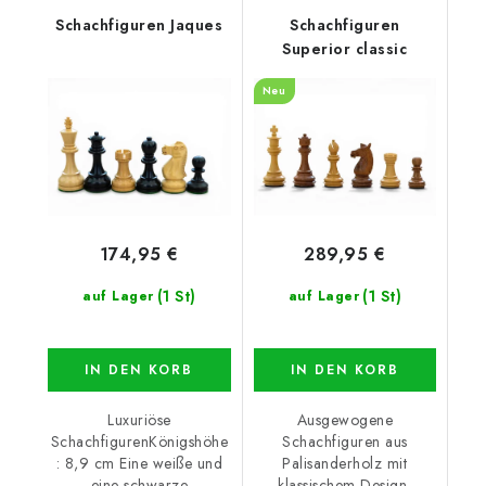
Schachfiguren Jaques
Schachfiguren
Superior classic
Neu
174,95 €
289,95 €
(1 St)
(1 St)
auf Lager
auf Lager
IN DEN KORB
IN DEN KORB
Luxuriöse
Ausgewogene
SchachfigurenKönigshöhe
Schachfiguren aus
: 8,9 cm Eine weiße und
Palisanderholz mit
eine schwarze
klassischem Design,