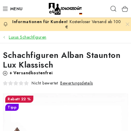
Zum
Such
Inhalt
springen
Kostenloser Versand ab 100
AKTION
€
Luxus Schachfiguren
SCHACHSPIELE
Schachfiguren Alban Staunton
SCHACHFIGUREN
Lux Klassisch
SCHACHBRETTER
+ Versandkostenfrei
Bewertungsdetails
Nicht bewertet
SCHACHUHREN
22 %
SCHACHBÜCHER
Tipp
SCHACH-ANTIQUITÄTENLADEN