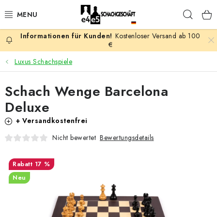
Zum
Such
Inhalt
springen
Kostenloser Versand ab 100
AKTION
€
Luxus Schachspiele
SCHACHSPIELE
Schach Wenge Barcelona
SCHACHFIGUREN
Deluxe
SCHACHBRETTER
+ Versandkostenfrei
Bewertungsdetails
Nicht bewertet
SCHACHUHREN
17 %
SCHACHBÜCHER
Neu
SCHACH-ANTIQUITÄTENLADEN