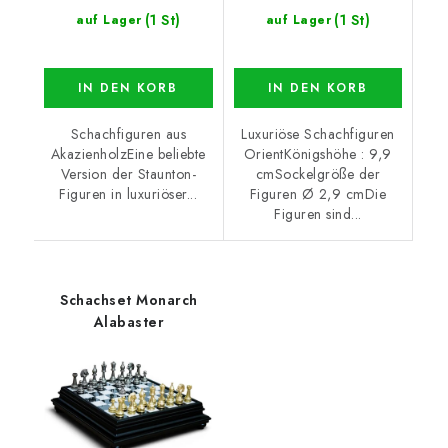
(1 St)
(1 St)
auf Lager
auf Lager
IN DEN KORB
IN DEN KORB
Schachfiguren aus
Luxuriöse Schachfiguren
AkazienholzEine beliebte
OrientKönigshöhe : 9,9
Version der Staunton-
cmSockelgröße der
Figuren in luxuriöser...
Figuren Ø 2,9 cmDie
Figuren sind...
Schachset Monarch
Alabaster