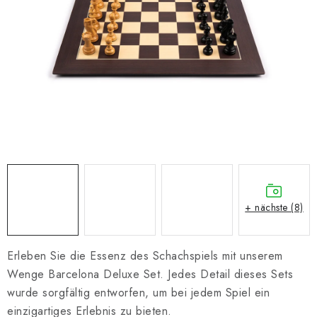
SCHACH ONLINE
SCHACH-MERCH
SCHACH GESCHENKE
GESCHÄFTSBEDINGUNGEN
KONTAKT
Kontakt
FAQ
Über uns
Schachblog
+ nächste (8)
Geschäftsbedingungen
Erleben Sie die Essenz des Schachspiels mit unserem
Wenge Barcelona Deluxe Set. Jedes Detail dieses Sets
wurde sorgfältig entworfen, um bei jedem Spiel ein
einzigartiges Erlebnis zu bieten.