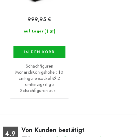
999,95 €
(1 St)
auf Lager
IN DEN KORB
Schachfiguren
MonarchKönigshöhe : 10
cmFigurensockel Ø 2
cmEinzigartige
Schachfiguren aus...
Von Kunden bestätigt
4.9