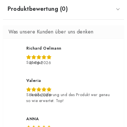
Produktbewertung (0)
Richard Oelmann
Supergut
21.06.2026
Valeria
Schnelle Lieferung und das Produkt war genau
14.06.2026
so wie erwartet. Top!
ANNA