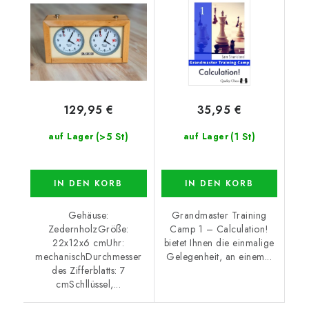
129,95 €
35,95 €
(>5 St)
(1 St)
auf Lager
auf Lager
IN DEN KORB
IN DEN KORB
Gehäuse:
Grandmaster Training
ZedernholzGröße:
Camp 1 – Calculation!
22x12x6 cmUhr:
bietet Ihnen die einmalige
mechanischDurchmesser
Gelegenheit, an einem...
des Zifferblatts: 7
cmSchllüssel,...