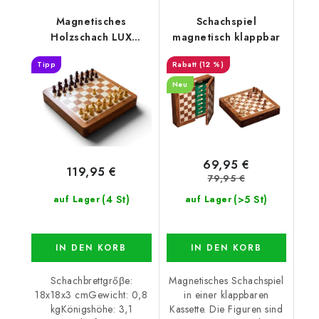
Magnetisches
Schachspiel
Holzschach LUX
magnetisch klappbar
einschiebbar
Tipp
(12 %)
Neu
69,95 €
119,95 €
79,95 €
(4 St)
(>5 St)
auf Lager
auf Lager
IN DEN KORB
IN DEN KORB
Schachbrettgrőβe:
Magnetisches Schachspiel
18x18x3 cmGewicht: 0,8
in einer klappbaren
kgKönigshöhe: 3,1
Kassette. Die Figuren sind