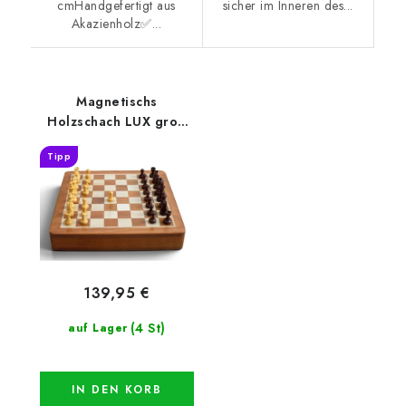
cmHandgefertigt aus
sicher im Inneren des...
Akazienholz✅...
Magnetischs
Holzschach LUX groß
einschiebbar
Tipp
139,95 €
(4 St)
auf Lager
IN DEN KORB