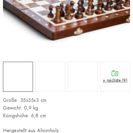
SCHACH ONLINE
SCHACH-MERCH
SCHACH GESCHENKE
GESCHÄFTSBEDINGUNGEN
KONTAKT
Kontakt
FAQ
Über uns
Schachblog
+ nächste (9)
Geschäftsbedingungen
Größe: 35x35x3 cm
Gewicht: 0,9 kg
Königshöhe: 6,8 cm
Hergestellt aus Ahornholz