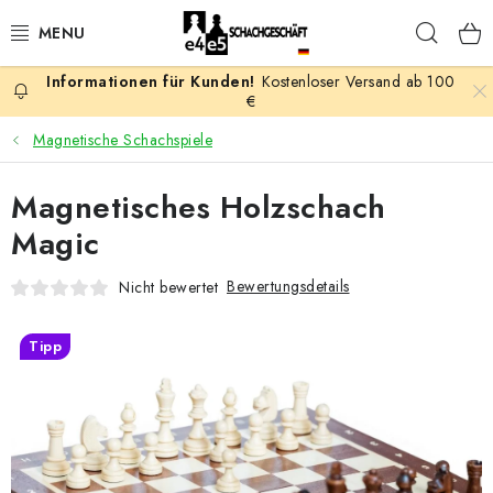
Zum
Such
Inhalt
springen
Kostenloser Versand ab 100
AKTION
€
Magnetische Schachspiele
SCHACHSPIELE
Magnetisches Holzschach
SCHACHFIGUREN
Magic
SCHACHBRETTER
Bewertungsdetails
Nicht bewertet
SCHACHUHREN
Tipp
SCHACHBÜCHER
SCHACH-ANTIQUITÄTENLADEN