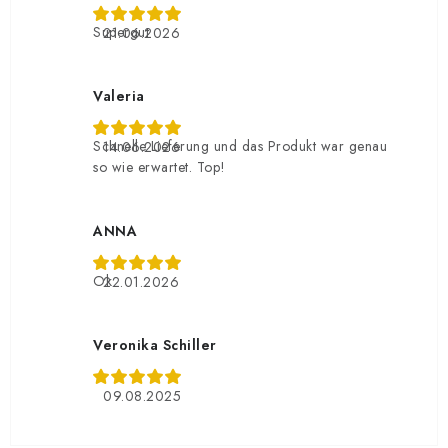
Supergut
21.06.2026
Valeria
Schnelle Lieferung und das Produkt war genau
14.06.2026
so wie erwartet. Top!
ANNA
Ok
22.01.2026
Veronika Schiller
09.08.2025