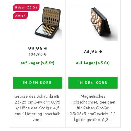
groß
(25 %)
Aktion
99,95 €
74,95 €
134,95 €
(>5 St)
(>5 St)
auf Lager
auf Lager
IN DEN KORB
IN DEN KORB
Grösse des Schachbretts:
Magnetisches
25x25 cmGewicht: 0,95
Holzschachset, geeignet
kgHöhe des Königs: 4,5
für Reisen.Größe:
cm✅ Lieferung innerhalb
35x35x5 cmGewicht: 1,1
von...
kgKönigshöhe: 6,8...