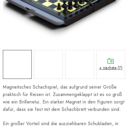
SCHACH ONLINE
SCHACH-MERCH
SCHACH GESCHENKE
GESCHÄFTSBEDINGUNGEN
KONTAKT
+ nächste (7)
Kontakt
FAQ
Über uns
Schachblog
Geschäftsbedingungen
Magnetisches Schachspiel, das aufgrund seiner Größe
praktisch für Reisen ist. Zusammengeklappt ist es so groß
wie ein Brillenetui. Ein starker Magnet in den Figuren sorgt
dafür, dass sie fest mit dem Schachbrett verbunden sind.
Ein großer Vorteil sind die ausziehbaren Schubladen, in