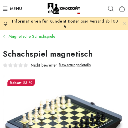
Zum
Such
Inhalt
springen
Kostenloser Versand ab 100
AKTION
€
Magnetische Schachspiele
SCHACHSPIELE
Schachspiel magnetisch
SCHACHFIGUREN
Bewertungsdetails
Nicht bewertet
SCHACHBRETTER
23 %
SCHACHUHREN
SCHACHBÜCHER
SCHACH-ANTIQUITÄTENLADEN