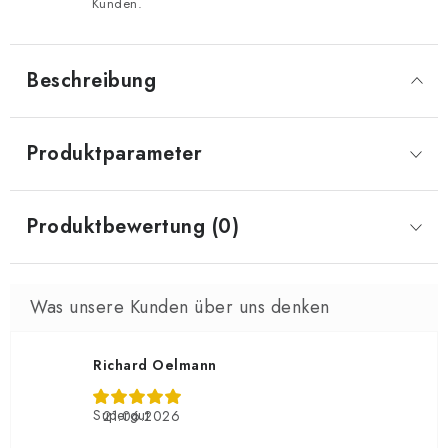
Kunden.
Beschreibung
Produktparameter
Produktbewertung (0)
Richard Oelmann
Supergut
21.06.2026