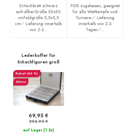
Schachbrett schwarz
FIDE-zugelassen, geeignet
aufrollbarGröße 50x50
für alle Wettkämpfe und
cmFeldgröße 5,5x5,5
Turniere.✅ Lieferung
cm✅ Lieferung innerhalb
innerhalb von 2-3
von 2-3...
Tagen✅...
Lederkoffer für
Schachfiguren groß
(65 %)
Aktion
69,95 €
204,95 €
(1 St)
auf Lager