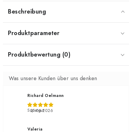
Beschreibung
Produktparameter
Produktbewertung (0)
Richard Oelmann
Supergut
21.06.2026
Valeria