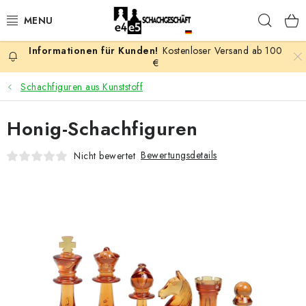
Zum
Such
Inhalt
springen
Kostenloser Versand ab 100
AKTION
€
Schachfiguren aus Kunststoff
SCHACHSPIELE
Honig-Schachfiguren
SCHACHFIGUREN
Bewertungsdetails
Nicht bewertet
SCHACHBRETTER
SCHACHUHREN
SCHACHBÜCHER
SCHACH-ANTIQUITÄTENLADEN