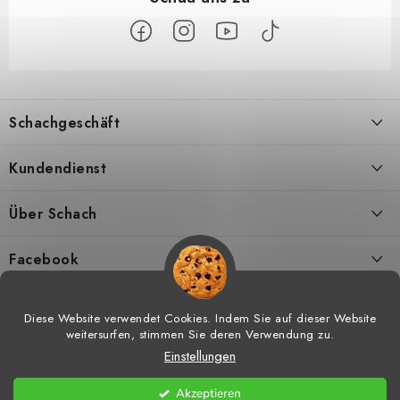
F
u
Schachgeschäft
ß
z
Über uns
Kundendienst
e
i
Kontakt
Geschäftsbedingungen
Über Schach
l
Versand
Widerrufsbelehrungen
Schachmagazine
e
Facebook
DSGVO
Umtausch von Waren
Schachvideos
Diese Website verwendet Cookies. Indem Sie auf dieser Website
weitersurfen, stimmen Sie deren Verwendung zu.
Meine bestellung
Hilfe bei Reklamationen
Schachtraining
Einstellungen
Copyright 2026
Schachgeschäft
. Alle Rechte vorbehalten.
Cookie-
Vorteile vom Einkaufen bei uns
Widerrufsrecht
Schachshop-Partner
Einstellungen ändern
Akzeptieren