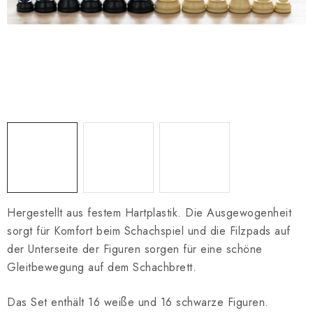
SCHACH ONLINE
SCHACH-MERCH
SCHACH GESCHENKE
GESCHÄFTSBEDINGUNGEN
KONTAKT
Kontakt
FAQ
Über uns
Schachblog
Geschäftsbedingungen
Hergestellt aus festem Hartplastik. Die Ausgewogenheit
sorgt für Komfort beim Schachspiel und die Filzpads auf
der Unterseite der Figuren sorgen für eine schöne
Gleitbewegung auf dem Schachbrett.
Das Set enthält 16 weiße und 16 schwarze Figuren.