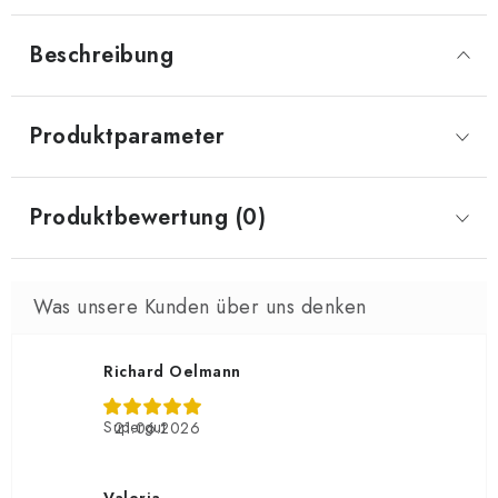
Beschreibung
Produktparameter
Produktbewertung (0)
Richard Oelmann
Supergut
21.06.2026