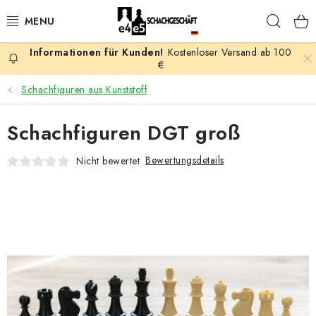
Zum
Such
Inhalt
springen
Kostenloser Versand ab 100
AKTION
€
Schachfiguren aus Kunststoff
SCHACHSPIELE
Schachfiguren DGT groß
SCHACHFIGUREN
Bewertungsdetails
Nicht bewertet
SCHACHBRETTER
SCHACHUHREN
SCHACHBÜCHER
SCHACH-ANTIQUITÄTENLADEN