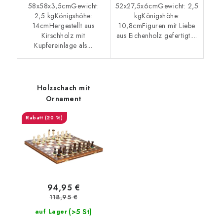
58x58x3,5cmGewicht:
52x27,5x6cmGewicht: 2,5
2,5 kgKönigshöhe:
kgKönigshöhe:
14cmHergestellt aus
10,8cmFiguren mit Liebe
Kirschholz mit
aus Eichenholz gefertigt....
Kupfereinlage als...
Holzschach mit
Ornament
(20 %)
94,95 €
118,95 €
(>5 St)
auf Lager