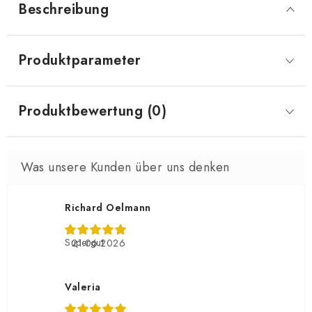
Beschreibung
Produktparameter
Produktbewertung (0)
Richard Oelmann
Supergut
21.06.2026
Valeria