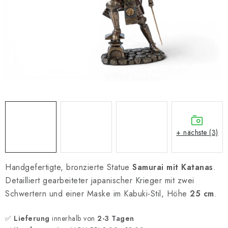
SCHACH ONLINE
SCHACH-MERCH
SCHACH GESCHENKE
GESCHÄFTSBEDINGUNGEN
KONTAKT
+ nächste (3)
Kontakt
FAQ
Über uns
Schachblog
Geschäftsbedingungen
Handgefertigte, bronzierte Statue
Samurai mit Katanas
.
Detailliert gearbeiteter japanischer Krieger mit zwei
Schwertern und einer Maske im Kabuki-Stil, Höhe
25 cm
.
✅
Lieferung
innerhalb von
2-3 Tagen