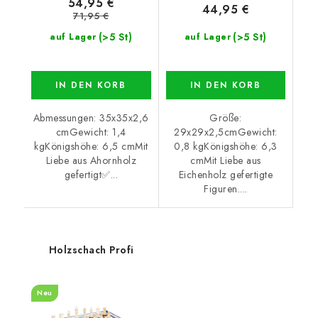
54,95 €
44,95 €
71,95 €
(>5 St)
(>5 St)
auf Lager
auf Lager
IN DEN KORB
IN DEN KORB
Abmessungen: 35x35x2,6
Größe:
cmGewicht: 1,4
29x29x2,5cmGewicht:
kgKönigshöhe: 6,5 cmMit
0,8 kgKönigshöhe: 6,3
Liebe aus Ahornholz
cmMit Liebe aus
gefertigt✅...
Eichenholz gefertigte
Figuren....
Holzschach Profi
Neu