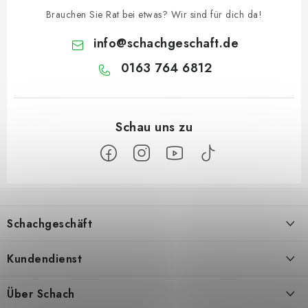
Brauchen Sie Rat bei etwas? Wir sind für dich da!
info
@
schachgeschaft.de
0163 764 6812
F
u
Schachgeschäft
ß
z
Über uns
Kundendienst
e
i
Kontakt
Geschäftsbedingungen
Über Schach
l