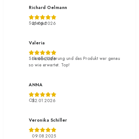
Richard Oelmann
Supergut
21.06.2026
Valeria
Schnelle Lieferung und das Produkt war genau
14.06.2026
so wie erwartet. Top!
ANNA
Ok
22.01.2026
Veronika Schiller
09.08.2025