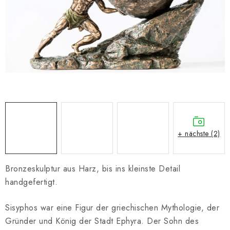
SCHACH ONLINE
SCHACH-MERCH
SCHACH GESCHENKE
GESCHÄFTSBEDINGUNGEN
KONTAKT
+ nächste (2)
Kontakt
FAQ
Über uns
Schachblog
Geschäftsbedingungen
Bronzeskulptur aus Harz, bis ins kleinste Detail
handgefertigt.
Sisyphos war eine Figur der griechischen Mythologie, der
Gründer und König der Stadt Ephyra. Der Sohn des