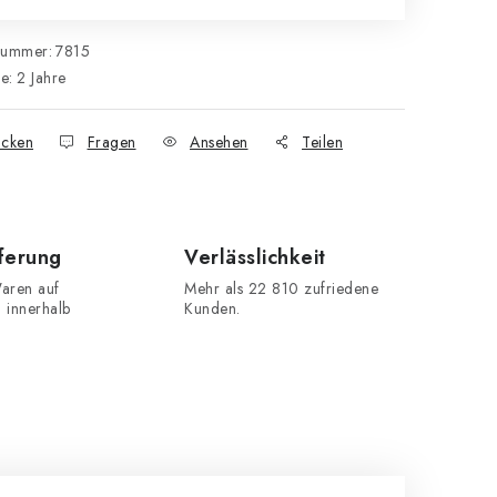
nummer:
7815
ie
:
2 Jahre
cken
Fragen
Ansehen
Teilen
eferung
Verlässlichkeit
aren auf
Mehr als 22 810 zufriedene
n innerhalb
Kunden.