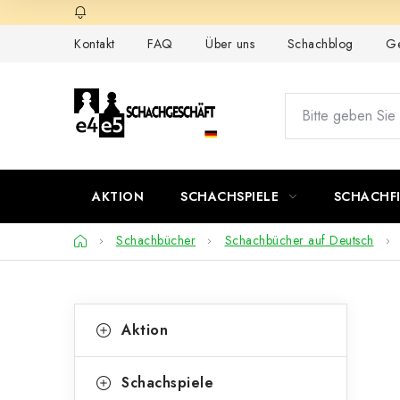
Zum
Inhalt
Kontakt
FAQ
Über uns
Schachblog
Ge
springen
AKTION
SCHACHSPIELE
SCHACHF
Startseite
Schachbücher
Schachbücher auf Deutsch
S
K
Kategorien
Aktion
überspringen
a
e
t
i
Schachspiele