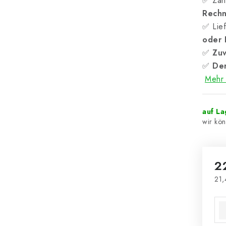
✅ Zah
Rech
✅ Lief
oder
✅
Zuv
✅
Der
Mehr 
auf L
2
21,
Ver