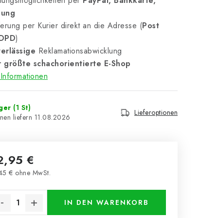
lungsmöglichkeiten per
PayPal, Bankkarte,
nung
erung per Kurier direkt an die Adresse (
Post
 DPD
)
erlässige
Reklamationsabwicklung
 größte schachorientierte E-Shop
Informationen
ager
(1 St)
Lieferoptionen
11.08.2026
2,95 €
45 € ohne MwSt.
kaufspreis:
IN DEN WARENKORB