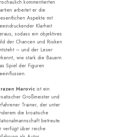
nschaulich kommentierten
artien arbeitet er die
esentlichen Aspekte mit
eeindruckender Klarheit
eraus, sodass ein objektives
ild der Chancen und Risiken
ntsteht – und der Leser
rkennt, wie stark die Bauern
as Spiel der Figuren
eeinflussen.
razen Marovic
ist ein
roatischer Großmeister und
rfahrener Trainer, der unter
nderem die kroatische
ationalmannschaft betreute.
r verfügt über reiche
rfahrung als Autor,