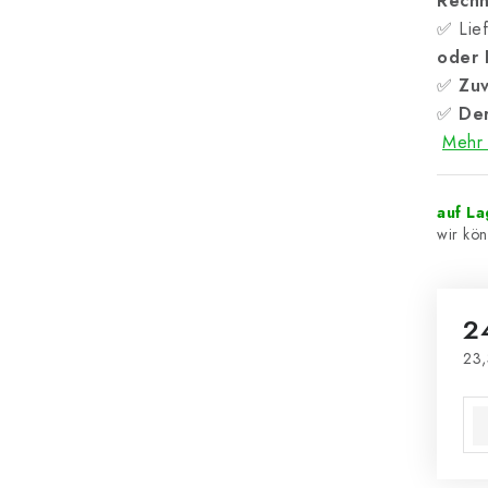
Rech
✅ Lief
oder
✅
Zuv
✅
Der
Mehr 
auf L
2
23,
Ver