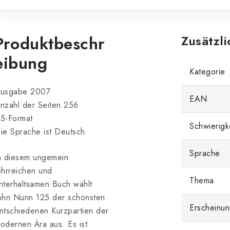
Produktbeschr
Zusätzl
eibung
Kategorie
usgabe 2007
EAN
nzahl der Seiten 256
5-Format
Schwierigk
ie Sprache ist Deutsch
Sprache
n diesem ungemein
ehrreichen und
Thema
nterhaltsamen Buch wählt
ohn Nunn 125 der schönsten
Erscheinun
ntschiedenen Kurzpartien der
odernen Ära aus. Es ist