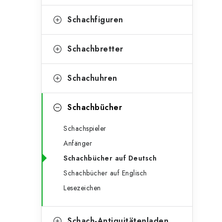
e
t
g
Schachfiguren
e
o
n
r
Schachbretter
l
i
Schachuhren
e
e
n
i
Schachbücher
s
Schachspieler
t
Anfänger
e
Schachbücher auf Deutsch
Schachbücher auf Englisch
Lesezeichen
Schach-Antiquitätenladen