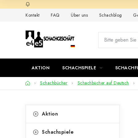
Zum
Inhalt
Kontakt
FAQ
Über uns
Schachblog
Ge
springen
AKTION
SCHACHSPIELE
SCHACHF
Startseite
Schachbücher
Schachbücher auf Deutsch
S
K
Kategorien
Aktion
überspringen
a
e
t
i
Schachspiele