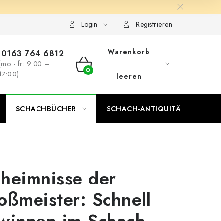
Login
Registrieren
Warenkorb
0163 764 6812
(mo - fr: 9:00 –
WARENKORB
17:00)
leeren
SCHACHBÜCHER
SCHACH-ANTIQUITÄTENLADEN
heimnisse der
oßmeister: Schnell
winnen im Schach