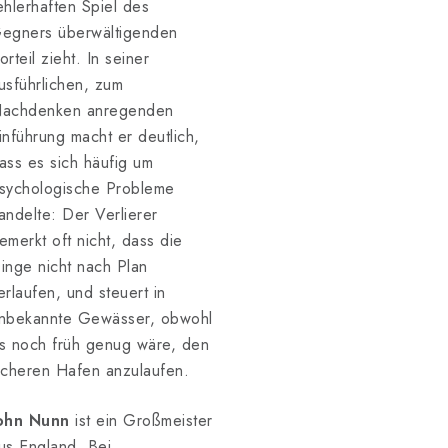
ehlerhaften Spiel des
egners überwältigenden
orteil zieht. In seiner
usführlichen, zum
achdenken anregenden
inführung macht er deutlich,
ass es sich häufig um
sychologische Probleme
andelte: Der Verlierer
emerkt oft nicht, dass die
inge nicht nach Plan
erlaufen, und steuert in
nbekannte Gewässer, obwohl
s noch früh genug wäre, den
icheren Hafen anzulaufen.
ohn Nunn
ist ein Großmeister
us England. Bei