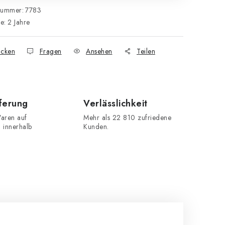
nummer:
7783
ie
:
2 Jahre
cken
Fragen
Ansehen
Teilen
eferung
Verlässlichkeit
aren auf
Mehr als 22 810 zufriedene
n innerhalb
Kunden.