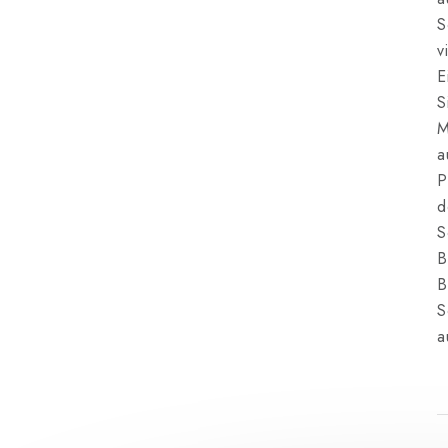
S
v
E
S
M
a
P
d
S
B
B
S
a