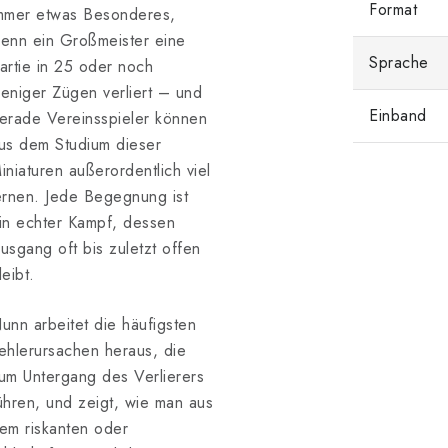
Format
mmer etwas Besonderes,
enn ein Großmeister eine
Sprache
artie in 25 oder noch
eniger Zügen verliert – und
Einband
erade Vereinsspieler können
us dem Studium dieser
iniaturen außerordentlich viel
ernen. Jede Begegnung ist
in echter Kampf, dessen
usgang oft bis zuletzt offen
leibt.
unn arbeitet die häufigsten
ehlerursachen heraus, die
um Untergang des Verlierers
ühren, und zeigt, wie man aus
em riskanten oder