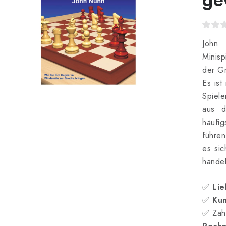
John 
Minisp
der Gr
Es ist
Spiele
aus d
häufig
führen
es sic
handel
✅
Lie
✅
Kun
✅ Zah