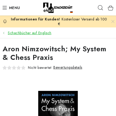
Zum
Such
Inhalt
springen
Kostenloser Versand ab 100
AKTION
€
Schachbücher auf Englisch
SCHACHSPIELE
Aron Nimzowitsch; My System
SCHACHFIGUREN
& Chess Praxis
SCHACHBRETTER
Bewertungsdetails
Nicht bewertet
SCHACHUHREN
SCHACHBÜCHER
SCHACH-ANTIQUITÄTENLADEN