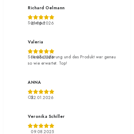
Richard Oelmann
Supergut
21.06.2026
Valeria
Schnelle Lieferung und das Produkt war genau
14.06.2026
so wie erwartet. Top!
ANNA
Ok
22.01.2026
Veronika Schiller
09.08.2025