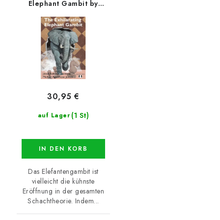
Elephant Gambit by
Michael Agermose
Jensen and Jakob
Aabling-Thomsen
30,95 €
(1 St)
auf Lager
IN DEN KORB
Das Elefantengambit ist
vielleicht die kühnste
Eröffnung in der gesamten
Schachtheorie. Indem...