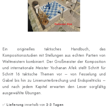
SCHACH ONLINE
SCHACH-MERCH
SCHACH GESCHENKE
GESCHÄFTSBEDINGUNGEN
Ein originelles taktisches Handbuch, das
KONTAKT
Kompositionsstudien mit Stellungen aus echten Partien von
Weltmeistern kombiniert. Der Großmeister der Komposition
Kontakt
FAQ
Über uns
Schachblog
und internationale Meister Yochanan Afek stellt Schritt für
Geschäftsbedingungen
Schritt 16 taktische Themen vor – von Fesselung und
Gabel bis hin zu Linienunterbrechung und Endspieltricks –
und nach jedem Kapitel erwarten den Leser sorgfältig
ausgewählte Übungen.
✅
Lieferung
innerhalb von
2-3 Tagen