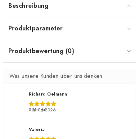
Beschreibung
Produktparameter
Produktbewertung (0)
Richard Oelmann
Supergut
21.06.2026
Valeria