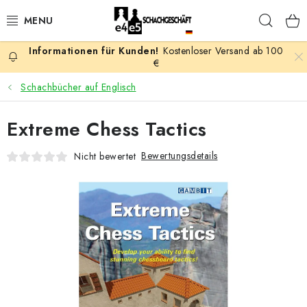
Zum
Such
Inhalt
springen
Kostenloser Versand ab 100
AKTION
€
Schachbücher auf Englisch
SCHACHSPIELE
Extreme Chess Tactics
SCHACHFIGUREN
Bewertungsdetails
Nicht bewertet
SCHACHBRETTER
SCHACHUHREN
SCHACHBÜCHER
SCHACH-ANTIQUITÄTENLADEN