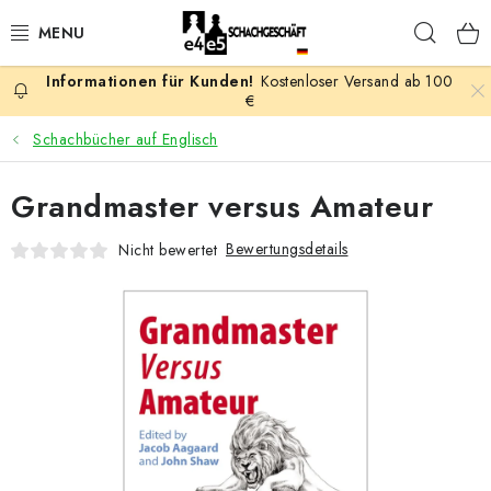
Zum
Such
Inhalt
springen
Kostenloser Versand ab 100
AKTION
€
Schachbücher auf Englisch
SCHACHSPIELE
Grandmaster versus Amateur
SCHACHFIGUREN
Bewertungsdetails
Nicht bewertet
SCHACHBRETTER
SCHACHUHREN
SCHACHBÜCHER
SCHACH-ANTIQUITÄTENLADEN