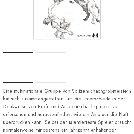
SCHACH ONLINE
SCHACH-MERCH
SCHACH GESCHENKE
GESCHÄFTSBEDINGUNGEN
KONTAKT
Kontakt
FAQ
Über uns
Schachblog
Geschäftsbedingungen
Eine multinationale Gruppe von Spitzenschachgroßmeistern
hat sich zusammengetroffen, um die Unterschiede in der
Denkweise von Profi- und Amateurschachspielern zu
erforschen und herauszufinden, wie ein Amateur die Kluft
überbrücken kann. Selbst der talentierteste Spieler braucht
normalerweise mindestens ein Jahrzehnt anhaltender