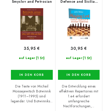
Smyslov and Petrosian
Defence and Sicilian
Sidelines
35,95 €
30,95 €
(1 St)
(1 St)
auf Lager
auf Lager
IN DEN KORB
IN DEN KORB
Die Texte von Michail
Die Entwicklung eines
Moissejewitsch Botwinnik
effektiven Repertoires mit
(1911–1995) sind
1.e4 erfordert
legendär. Und Botwinniks...
umfangreiche
Nachforschungen,...