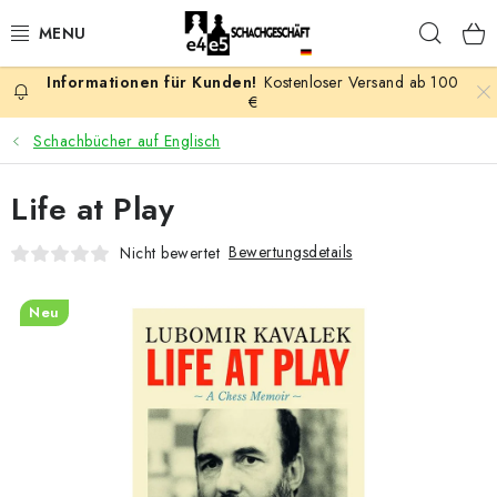
Zum
Such
Inhalt
springen
Kostenloser Versand ab 100
AKTION
€
Schachbücher auf Englisch
SCHACHSPIELE
Life at Play
SCHACHFIGUREN
Bewertungsdetails
Nicht bewertet
SCHACHBRETTER
Neu
SCHACHUHREN
SCHACHBÜCHER
SCHACH-ANTIQUITÄTENLADEN