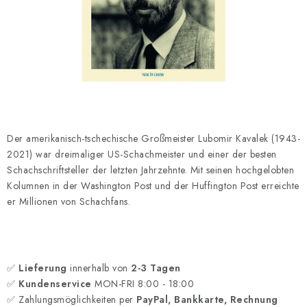
SCHACH ONLINE
SCHACH-MERCH
SCHACH GESCHENKE
GESCHÄFTSBEDINGUNGEN
Der amerikanisch-tschechische Großmeister Lubomir Kavalek (1943-
KONTAKT
2021) war dreimaliger US-Schachmeister und einer der besten
Schachschriftsteller der letzten Jahrzehnte. Mit seinen hochgelobten
Kontakt
FAQ
Über uns
Schachblog
Kolumnen in der Washington Post und der Huffington Post erreichte
er Millionen von Schachfans.
Geschäftsbedingungen
✅
Lieferung
innerhalb von
2-3 Tagen
✅
Kundenservice
MON-FRI 8:00 - 18:00
✅ Zahlungsmöglichkeiten per
PayPal, Bankkarte, Rechnung