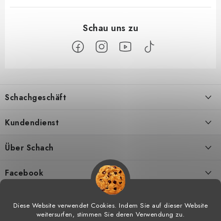
F
u
Schachgeschäft
ß
z
Über uns
Kundendienst
e
i
Kontakt
Geschäftsbedingungen
Über Schach
l
Versand
Widerrufsbelehrungen
Schachmagazine
e
Facebook
DSGVO
Umtausch von Waren
Schachvideos
Diese Website verwendet Cookies. Indem Sie auf dieser Website
weitersurfen, stimmen Sie deren Verwendung zu.
Meine bestellung
Hilfe bei Reklamationen
Schachtraining