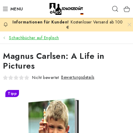
Zum
Such
Inhalt
springen
Kostenloser Versand ab 100
AKTION
€
Schachbücher auf Englisch
SCHACHSPIELE
Magnus Carlsen: A Life in
SCHACHFIGUREN
Pictures
SCHACHBRETTER
Bewertungsdetails
Nicht bewertet
SCHACHUHREN
Tipp
SCHACHBÜCHER
SCHACH-ANTIQUITÄTENLADEN