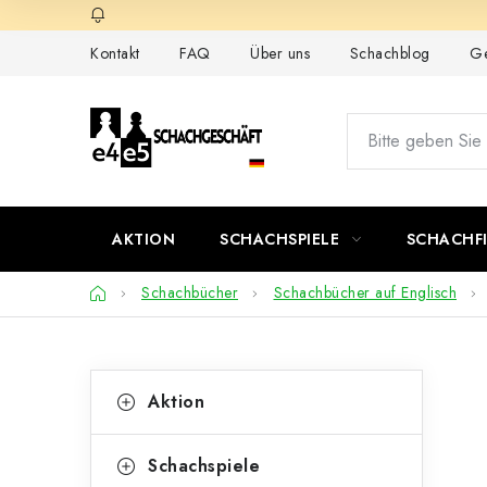
Zum
Inhalt
Kontakt
FAQ
Über uns
Schachblog
Ge
springen
AKTION
SCHACHSPIELE
SCHACHF
Startseite
Schachbücher
Schachbücher auf Englisch
S
K
Kategorien
Aktion
überspringen
a
e
t
i
Schachspiele