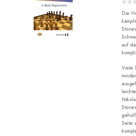
Die Ho
kämpfe
Stonew
Schwar
auf da
kompli
Viele 
minder
ausge
leicht
Nikola
Stonew
geholf
Seite 
komple