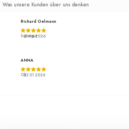
Richard Oelmann
Supergut
21.06.2026
ANNA
Ok
22.01.2026