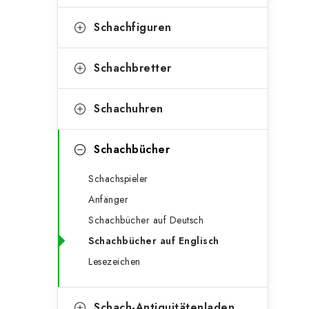
e
t
g
Schachfiguren
e
o
n
r
Schachbretter
l
i
Schachuhren
e
e
n
i
Schachbücher
s
Schachspieler
t
Anfänger
e
Schachbücher auf Deutsch
Schachbücher auf Englisch
Lesezeichen
Schach-Antiquitätenladen