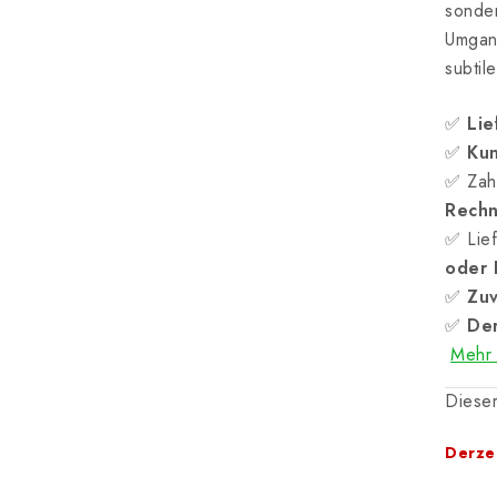
sonder
Umgang
subtil
✅
Lie
✅
Kun
✅ Zah
Rech
✅ Lief
oder
✅
Zuv
✅
Der
Mehr 
Dieser
Derzei