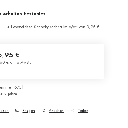
e erhalten kostenlos
+ Lesezeichen Schachgeschäft
Im Wert von 0,95 €
5,95 €
60 € ohne MwSt.
kaufspreis:
nummer:
6751
ie
:
2 Jahre
cken
Fragen
Ansehen
Teilen