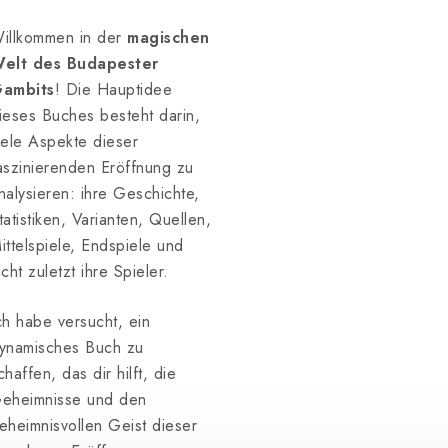
illkommen in der
magischen
elt des Budapester
ambits
! Die Hauptidee
ieses Buches besteht darin,
iele Aspekte dieser
aszinierenden Eröffnung zu
nalysieren: ihre Geschichte,
tatistiken, Varianten, Quellen,
ittelspiele, Endspiele und
icht zuletzt ihre Spieler.
ch habe versucht, ein
ynamisches Buch zu
chaffen, das dir hilft, die
eheimnisse und den
eheimnisvollen Geist dieser