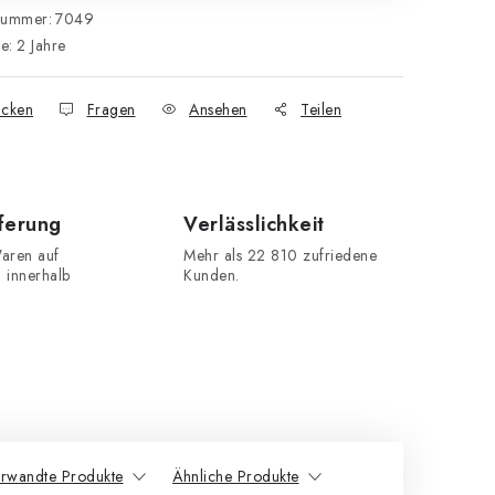
nummer:
7049
ie
:
2 Jahre
cken
Fragen
Ansehen
Teilen
eferung
Verlässlichkeit
aren auf
Mehr als 22 810 zufriedene
n innerhalb
Kunden.
rwandte Produkte
Ähnliche Produkte