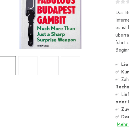
Das Bu
Intern
es ist
überra
führt 
Beginn
✅
Lie
✅
Kun
✅ Zah
Rech
✅ Lief
oder
✅
Zuv
✅
Der
Mehr 