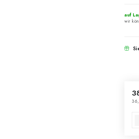
auf L
Si
3
36,
Ver