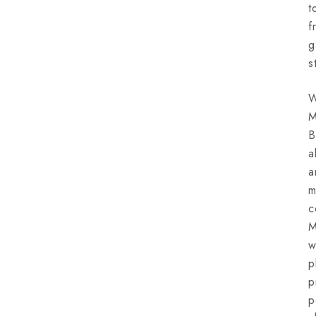
t
f
g
s
W
M
B
a
a
m
c
M
w
p
p
p