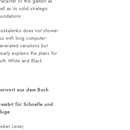
haracter of this gambit as
ell as its solid strategic
oundations.
oskalenko does not shower
ou with long computer-
enerated variations but
learly explains the plans for
oth White and Black.
orwort aus dem Buch
ambit für Schnelle und
luge
ieber Leser,