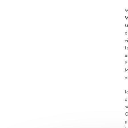
W
W
G
d
v
f
a
S
M
n
I
d
s
G
g