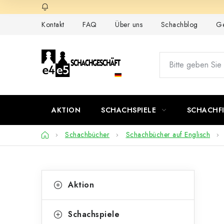
Zum
Inhalt
Kontakt
FAQ
Über uns
Schachblog
Ge
springen
AKTION
SCHACHSPIELE
SCHACHF
Startseite
Schachbücher
Schachbücher auf Englisch
S
K
Kategorien
Aktion
überspringen
a
e
t
i
Schachspiele