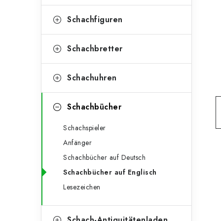
e
t
g
Schachfiguren
e
o
n
r
Schachbretter
l
i
Schachuhren
e
e
n
i
Schachbücher
s
Schachspieler
t
Anfänger
e
Schachbücher auf Deutsch
Schachbücher auf Englisch
Lesezeichen
Schach-Antiquitätenladen