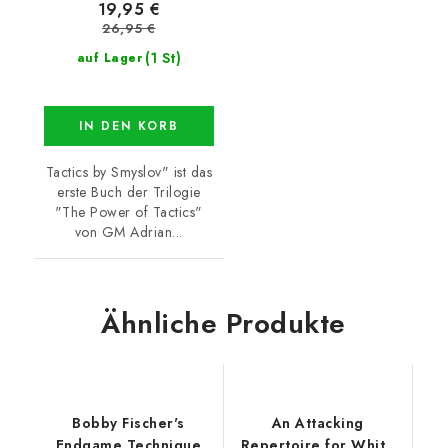
19,95 €
26,95 €
(1 St)
auf Lager
IN DEN KORB
Tactics by Smyslov" ist das
erste Buch der Trilogie
"The Power of Tactics"
von GM Adrian...
Ähnliche Produkte
Bobby Fischer's
An Attacking
Endgame Technique
Repertoire for White