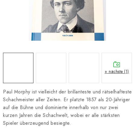
SCHACH ONLINE
SCHACH-MERCH
SCHACH GESCHENKE
GESCHÄFTSBEDINGUNGEN
KONTAKT
+ nächste (1)
Kontakt
FAQ
Über uns
Schachblog
Geschäftsbedingungen
Paul Morphy ist vielleicht der brillanteste und rätselhafteste
Schachmeister aller Zeiten. Er platzte 1857 als 20-Jähriger
auf die Bühne und dominierte innerhalb von nur zwei
kurzen Jahren die Schachwelt, wobei er alle stärksten
Spieler überzeugend besiegte.