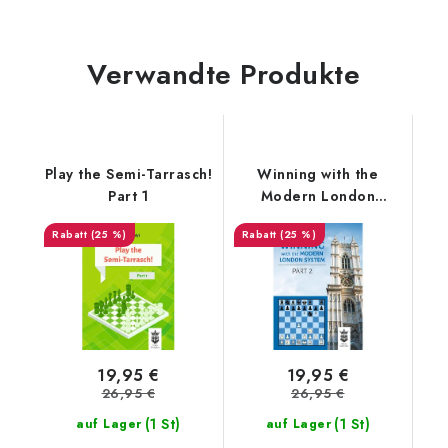
Verwandte Produkte
Play the Semi-Tarrasch!
Winning with the
Part 1
Modern London
System - Part 2
(25 %)
(25 %)
19,95 €
19,95 €
26,95 €
26,95 €
(1 St)
(1 St)
auf Lager
auf Lager