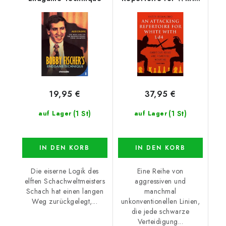
with 1.d4
19,95 €
37,95 €
(1 St)
(1 St)
auf Lager
auf Lager
IN DEN KORB
IN DEN KORB
Die eiserne Logik des
Eine Reihe von
elften Schachweltmeisters
aggressiven und
Schach hat einen langen
manchmal
Weg zurückgelegt,...
unkonventionellen Linien,
die jede schwarze
Verteidigung...