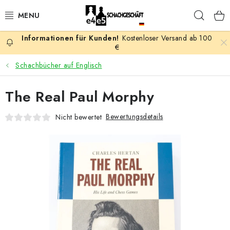
Zum
Such
Inhalt
springen
Kostenloser Versand ab 100
AKTION
€
Schachbücher auf Englisch
SCHACHSPIELE
The Real Paul Morphy
SCHACHFIGUREN
Bewertungsdetails
Nicht bewertet
SCHACHBRETTER
SCHACHUHREN
SCHACHBÜCHER
SCHACH-ANTIQUITÄTENLADEN