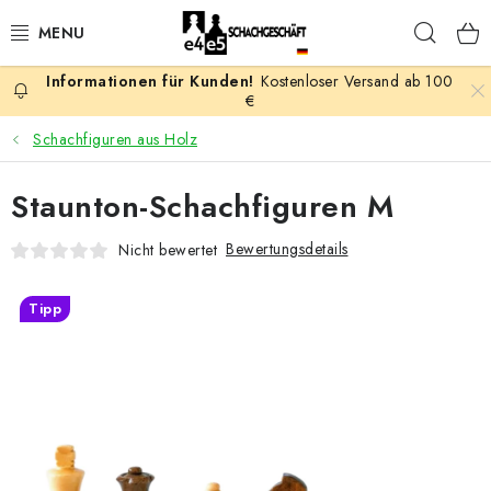
Zum
Such
Inhalt
springen
Kostenloser Versand ab 100
AKTION
€
Schachfiguren aus Holz
SCHACHSPIELE
Staunton-Schachfiguren M
SCHACHFIGUREN
Bewertungsdetails
Nicht bewertet
SCHACHBRETTER
Tipp
SCHACHUHREN
SCHACHBÜCHER
SCHACH-ANTIQUITÄTENLADEN