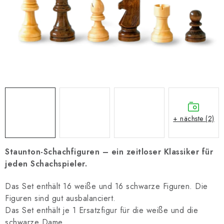
SCHACH ONLINE
SCHACH-MERCH
SCHACH GESCHENKE
GESCHÄFTSBEDINGUNGEN
KONTAKT
+ nächste (2)
Kontakt
FAQ
Über uns
Schachblog
Geschäftsbedingungen
Staunton-Schachfiguren – ein zeitloser Klassiker für
jeden Schachspieler.
Das Set enthält 16 weiße und 16 schwarze Figuren. Die
Figuren sind gut ausbalanciert.
Das Set enthält je 1 Ersatzfigur für die weiße und die
schwarze Dame.