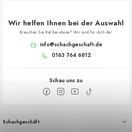
Wir helfen Ihnen bei der Auswahl
Brauchen Sie Rat bei etwas? Wir sind für dich da!
info
@
schachgeschaft.de
0163 764 6812
F
u
Schachgeschäft
ß