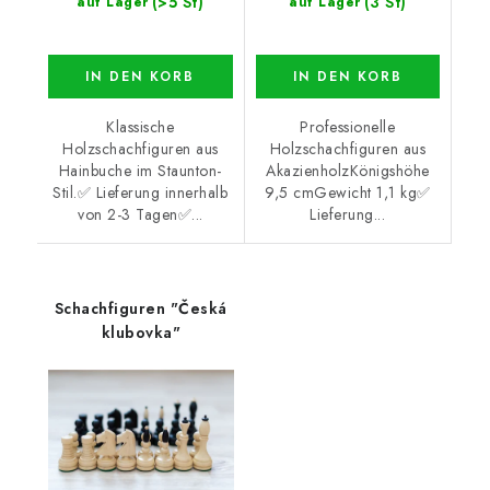
(>5 St)
(3 St)
auf Lager
auf Lager
IN DEN KORB
IN DEN KORB
Klassische
Professionelle
Holzschachfiguren aus
Holzschachfiguren aus
Hainbuche im Staunton-
AkazienholzKönigshöhe
Stil.✅ Lieferung innerhalb
9,5 cmGewicht 1,1 kg✅
von 2-3 Tagen✅...
Lieferung...
Schachfiguren "Česká
klubovka"