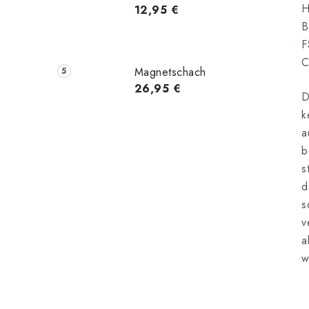
H
12,95 €
B
F
C
Magnetschach
26,95 €
D
k
a
b
s
d
s
v
a
w