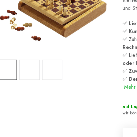
Klein
und St
✅
Lie
✅
Kun
✅ Zah
Rech
✅ Lief
oder
✅
Zuv
✅
Der
Mehr 
auf L