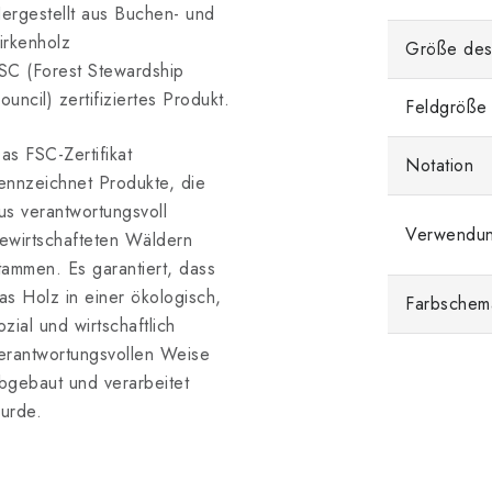
ergestellt aus Buchen- und
irkenholz
Größe des
SC (Forest Stewardship
ouncil) zertifiziertes Produkt.
Feldgröße
as FSC-Zertifikat
Notation
ennzeichnet Produkte, die
us verantwortungsvoll
Verwendu
ewirtschafteten Wäldern
tammen. Es garantiert, dass
as Holz in einer ökologisch,
Farbschem
ozial und wirtschaftlich
erantwortungsvollen Weise
bgebaut und verarbeitet
urde.