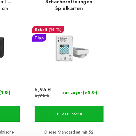
all –
Schacheröffnungen
 cm
Spielkarten
(14 %)
Tipp
5,95 €
(1 St)
(>5 St)
auf Lager
6,95 €
IN DEN KORB
aktische
Dieses Standardset mit 52