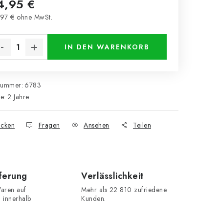
4,95 €
97 € ohne MwSt.
kaufspreis:
IN DEN WARENKORB
nummer:
6783
ie
:
2 Jahre
cken
Fragen
Ansehen
Teilen
eferung
Verlässlichkeit
aren auf
Mehr als 22 810 zufriedene
n innerhalb
Kunden.