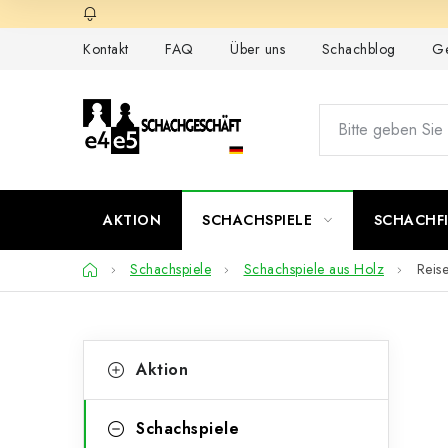
Zum
Inhalt
Kontakt
FAQ
Über uns
Schachblog
Ge
springen
AKTION
SCHACHSPIELE
SCHACHF
Startseite
Schachspiele
Schachspiele aus Holz
Reis
S
K
Kategorien
Aktion
überspringen
a
e
t
i
Schachspiele