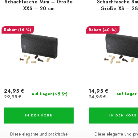
Schachtasche Mini – Größe
Schachtasche Sm
XXS – 20 cm
Größe XS – 28
(16 %)
(40 %)
24,95 €
14,95 €
(>5 St)
auf Lager
auf Lager
29,95 €
24,95 €
IN DEN KORB
IN DEN KORB
Diese elegante und praktische
Diese elegante und pr