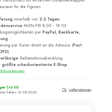
es Steckschach mit einfachem Zusammenklappen
auraum für die Figuren
.
ferung
innerhalb von
2-3 Tagen
denservice
MON-FRI 8:00 - 18:00
lungsmöglichkeiten per
PayPal, Bankkarte,
nung
erung per Kurier direkt an die Adresse (
Post
 DPD
)
erlässige
Reklamationsabwicklung
 größte schachorientierte E-Shop
Informationen
ager
(>5 St)
Lieferoptionen
10.08.2026