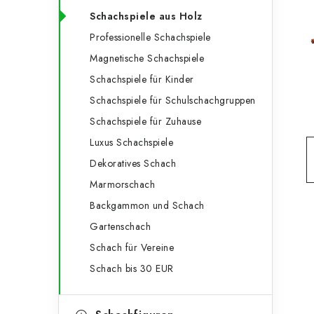
e
t
Schachspiele aus Holz
g
e
Professionelle Schachspiele
o
Magnetische Schachspiele
n
r
Schachspiele für Kinder
l
i
Schachspiele für Schulschachgruppen
e
e
Schachspiele für Zuhause
n
i
Luxus Schachspiele
Dekoratives Schach
s
Marmorschach
t
Backgammon und Schach
e
Gartenschach
Schach für Vereine
Schach bis 30 EUR