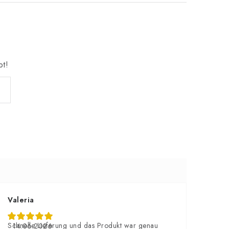
bt!
Valeria
Schnelle Lieferung und das Produkt war genau
14.06.2026