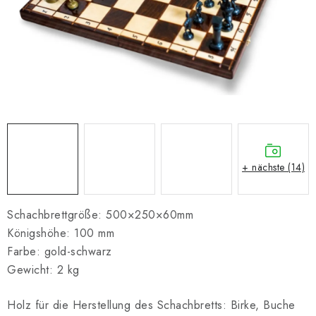
SCHACH ONLINE
SCHACH-MERCH
SCHACH GESCHENKE
GESCHÄFTSBEDINGUNGEN
KONTAKT
+ nächste (14)
Kontakt
FAQ
Über uns
Schachblog
Geschäftsbedingungen
Schachbrettgröße: 500×250×60mm
Königshöhe: 100 mm
Farbe: gold-schwarz
Gewicht: 2 kg
Holz für die Herstellung des Schachbretts: Birke, Buche