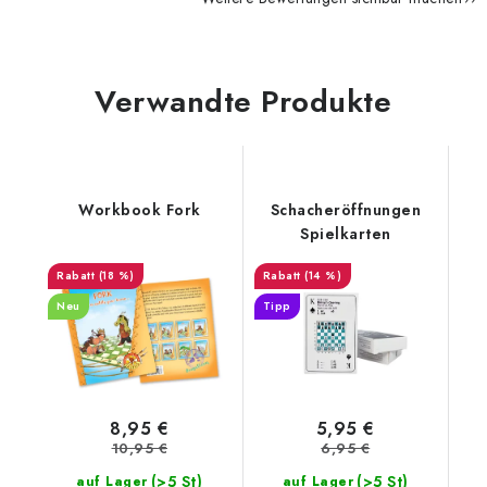
Verwandte Produkte
Workbook Fork
Schacheröffnungen
Spielkarten
(18 %)
(14 %)
Neu
Tipp
8,95 €
5,95 €
10,95 €
6,95 €
(>5 St)
(>5 St)
auf Lager
auf Lager