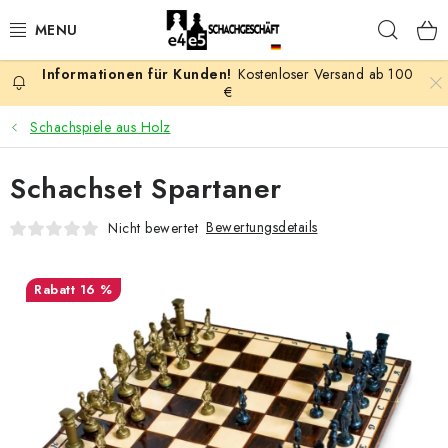
Zum
Such
Inhalt
springen
Kostenloser Versand ab 100
AKTION
€
Schachspiele aus Holz
SCHACHSPIELE
Schachset Spartaner
SCHACHFIGUREN
Bewertungsdetails
Nicht bewertet
SCHACHBRETTER
16 %
SCHACHUHREN
SCHACHBÜCHER
SCHACH-ANTIQUITÄTENLADEN