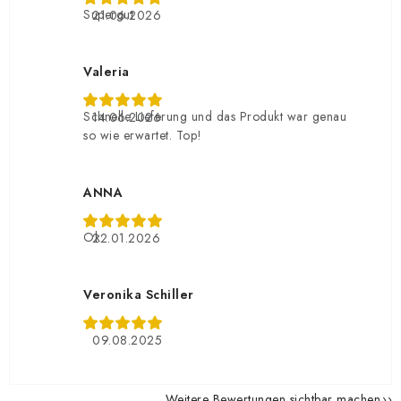
Supergut
21.06.2026
Valeria
Schnelle Lieferung und das Produkt war genau
14.06.2026
so wie erwartet. Top!
ANNA
Ok
22.01.2026
Veronika Schiller
09.08.2025
Weitere Bewertungen sichtbar machen