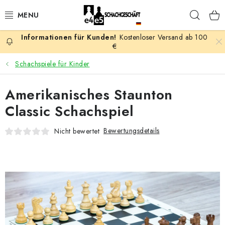
Zum
Such
Inhalt
springen
Kostenloser Versand ab 100
AKTION
€
Schachspiele für Kinder
SCHACHSPIELE
Amerikanisches Staunton
SCHACHFIGUREN
Classic Schachspiel
SCHACHBRETTER
Bewertungsdetails
Nicht bewertet
SCHACHUHREN
SCHACHBÜCHER
SCHACH-ANTIQUITÄTENLADEN