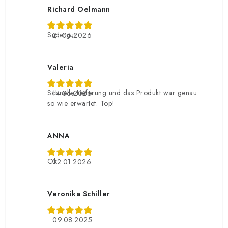
Richard Oelmann
Supergut
21.06.2026
Valeria
Schnelle Lieferung und das Produkt war genau
14.06.2026
so wie erwartet. Top!
ANNA
Ok
22.01.2026
Veronika Schiller
09.08.2025