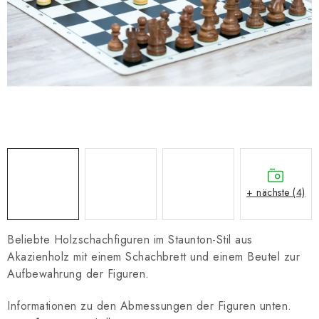
SCHACH ONLINE
SCHACH-MERCH
SCHACH GESCHENKE
GESCHÄFTSBEDINGUNGEN
KONTAKT
Kontakt
FAQ
Über uns
Schachblog
+ nächste (4)
Geschäftsbedingungen
Beliebte Holzschachfiguren im Staunton-Stil aus
Akazienholz mit einem Schachbrett und einem Beutel zur
Aufbewahrung der Figuren.
Informationen zu den Abmessungen der Figuren unten.