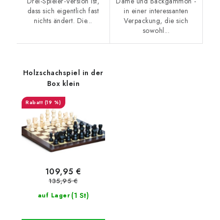
Drei-Spieler-Version ist,
Dame und Backgammon -
dass sich eigentlich fast
in einer interessanten
nichts ändert. Die...
Verpackung, die sich
sowohl...
Holzschachspiel in der
Box klein
(19 %)
109,95 €
135,95 €
(1 St)
auf Lager