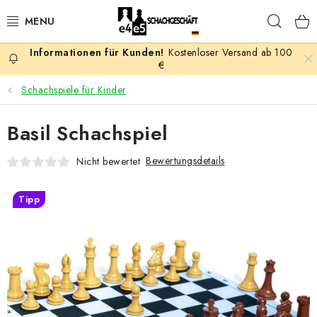
Zum
Such
Inhalt
springen
Kostenloser Versand ab 100
AKTION
€
Schachspiele für Kinder
SCHACHSPIELE
Basil Schachspiel
SCHACHFIGUREN
Bewertungsdetails
Nicht bewertet
SCHACHBRETTER
Tipp
SCHACHUHREN
SCHACHBÜCHER
SCHACH-ANTIQUITÄTENLADEN