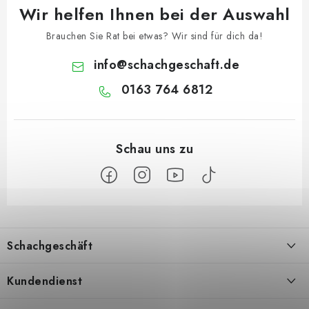
Wir helfen Ihnen bei der Auswahl
Brauchen Sie Rat bei etwas? Wir sind für dich da!
info
@
schachgeschaft.de
0163 764 6812
F
u
Schachgeschäft
ß
z
Über uns
Kundendienst
e
Kontakt
Geschäftsbedingungen