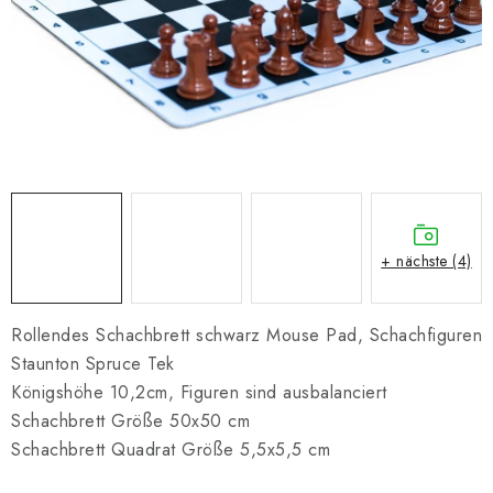
SCHACH ONLINE
SCHACH-MERCH
SCHACH GESCHENKE
GESCHÄFTSBEDINGUNGEN
KONTAKT
+ nächste (4)
Kontakt
FAQ
Über uns
Schachblog
Geschäftsbedingungen
Rollendes Schachbrett schwarz Mouse Pad, Schachfiguren
Staunton Spruce Tek
Königshöhe 10,2cm, Figuren sind ausbalanciert
Schachbrett Größe 50x50 cm
Schachbrett Quadrat Größe 5,5x5,5 cm